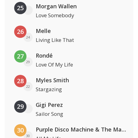
Morgan Wallen
25
Love Somebody
Melle
26
24
Living Like That
Rondé
27
29
Love Of My Life
Myles Smith
28
22
Stargazing
Gigi Perez
29
Sailor Song
Purple Disco Machine & The Magician
30
30