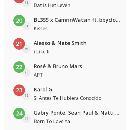
11
Dat Is Het Leven
BL3SS x CamrinWatsin ft. bbyclose
20
21
Kisses
Alesso & Nate Smith
21
19
i Like It
Rosé & Bruno Mars
22
26
APT
Karol G.
23
16
Si Antes Te Hubiera Conocido
Gabry Ponte, Sean Paul & Natti Natasha
24
27
Born To Love Ya