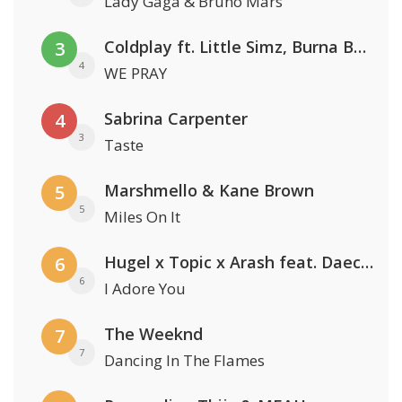
Lady Gaga & Bruno Mars
Coldplay ft. Little Simz, Burna Boy, Elyanna & Tini
3
4
WE PRAY
Sabrina Carpenter
4
3
Taste
Marshmello & Kane Brown
5
5
Miles On It
Hugel x Topic x Arash feat. Daecolm
6
6
I Adore You
The Weeknd
7
7
Dancing In The Flames