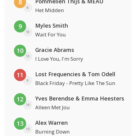
Pommelien Thijs & MEAU
8
8
Het Midden
Myles Smith
9
10
Wait For You
Gracie Abrams
10
13
I Love You, I'm Sorry
Lost Frequencies & Tom Odell
11
9
Black Friday - Pretty Like The Sun
Yves Berendse & Emma Heesters
12
14
Alleen Met Jou
Alex Warren
13
15
Burning Down