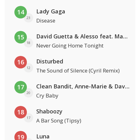
Lady Gaga
14
23
Disease
David Guetta & Alesso feat. Madison Love
15
18
Never Going Home Tonight
Disturbed
16
12
The Sound of Silence (Cyril Remix)
Clean Bandit, Anne-Marie & David Guetta
17
20
Cry Baby
Shaboozy
18
17
A Bar Song (Tipsy)
Luna
19