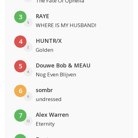
The Fate Of Ophelia
RAYE
3
5
WHERE IS MY HUSBAND!
HUNTR/X
4
2
Golden
Douwe Bob & MEAU
5
4
Nog Even Blijven
sombr
6
6
undressed
Alex Warren
7
12
Eternity