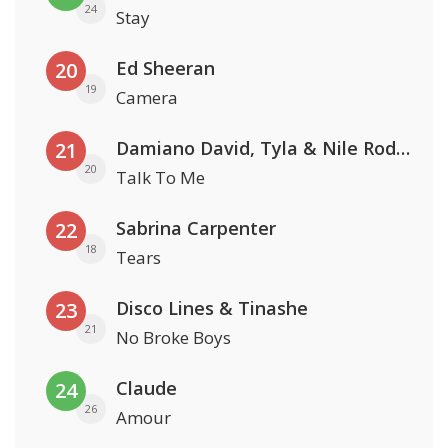
24
Stay
Ed Sheeran
20
19
Camera
Damiano David, Tyla & Nile Rodgers
21
20
Talk To Me
Sabrina Carpenter
22
18
Tears
Disco Lines & Tinashe
23
21
No Broke Boys
Claude
24
26
Amour