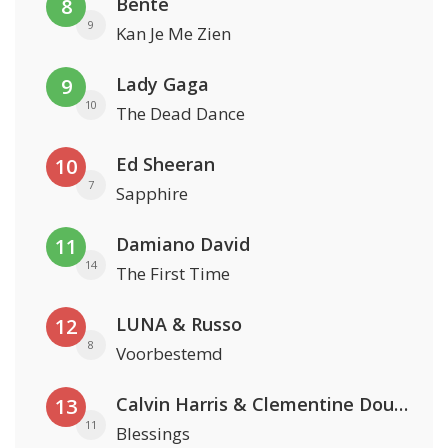
Bente
8
9
Kan Je Me Zien
Lady Gaga
9
10
The Dead Dance
Ed Sheeran
10
7
Sapphire
Damiano David
11
14
The First Time
LUNA & Russo
12
8
Voorbestemd
Calvin Harris & Clementine Douglas
13
11
Blessings