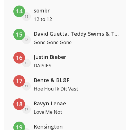
sombr
14
16
12 to 12
David Guetta, Teddy Swims & Tones And I
15
22
Gone Gone Gone
Justin Bieber
16
15
DAISIES
Bente & BLØF
17
13
Hoe Hou Ik Dit Vast
Ravyn Lenae
18
17
Love Me Not
Kensington
19