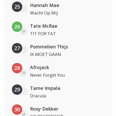
Hannah Mae
25
Wacht Op Mij
Tate McRae
26
29
TIT FOR TAT
Pommelien Thijs
27
IK MOET GAAN
Afrojack
28
25
Never Forget You
Tame Impala
29
Dracula
Roxy Dekker
30
23