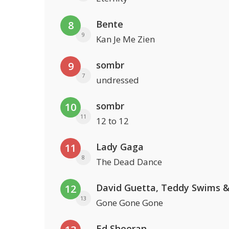
Bente
8
9
Kan Je Me Zien
sombr
9
7
undressed
sombr
10
11
12 to 12
Lady Gaga
11
8
The Dead Dance
12
13
Gone Gone Gone
Ed Sheeran