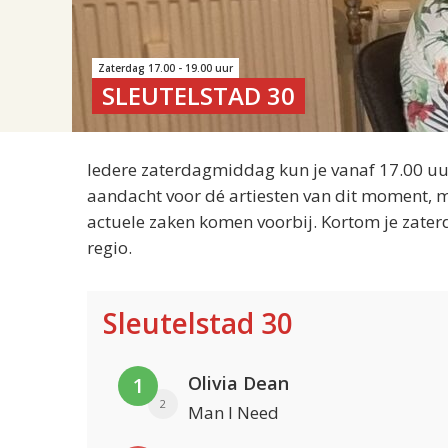
Zaterdag 17.00 - 19.00 uur
SLEUTELSTAD 30
Iedere zaterdagmiddag kun je vanaf 17.00 uur
aandacht voor dé artiesten van dit moment, m
actuele zaken komen voorbij. Kortom je zater
regio.
Sleutelstad 30
Olivia Dean
1
2
Man I Need