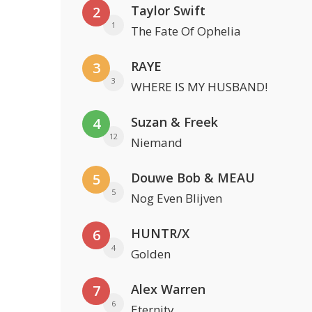
Taylor Swift
2
1
The Fate Of Ophelia
RAYE
3
3
WHERE IS MY HUSBAND!
Suzan & Freek
4
12
Niemand
Douwe Bob & MEAU
5
5
Nog Even Blijven
HUNTR/X
6
4
Golden
Alex Warren
7
6
Eternity