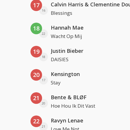
Calvin Harris & Clementine Do
17
16
Blessings
Hannah Mae
18
22
Wacht Op Mij
Justin Bieber
19
18
DAISIES
Kensington
20
17
Stay
Bente & BLØF
21
20
Hoe Hou Ik Dit Vast
Ravyn Lenae
22
21
Love Me Not