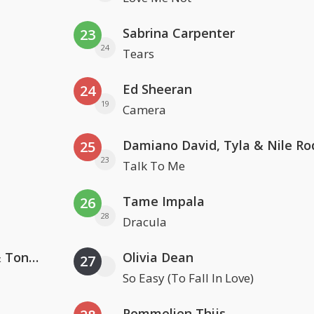
Sabrina Carpenter
23
24
Tears
Ed Sheeran
24
19
Camera
Damiano David, Tyla & Nile Ro
25
23
Talk To Me
Tame Impala
26
28
Dracula
David Guetta, Teddy Swims & Tones And I
Olivia Dean
27
So Easy (To Fall In Love)
Pommelien Thijs