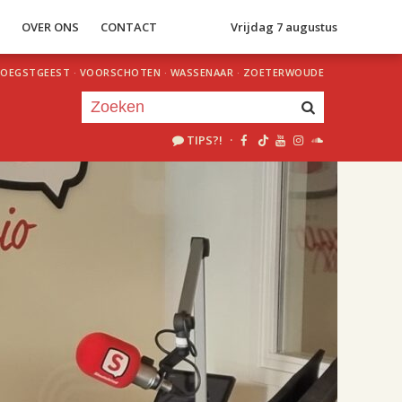
S
OVER ONS
CONTACT
Vrijdag 7 augustus
OEGSTGEEST
·
VOORSCHOTEN
·
WASSENAAR
·
ZOETERWOUDE
TIPS?!
·
Je luistert nu naar
uur 1 van 2
«
Vorig uur
Volgend uur
»
18.00