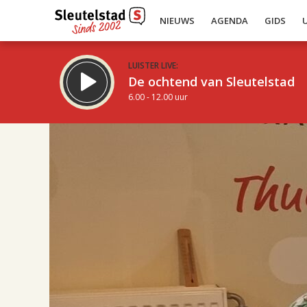
NIEUWS
AGENDA
GIDS
LUISTER LIVE:
De ochtend van Sleutelstad
6.00 - 12.00 uur
17.00
Inklappen