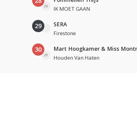
28
26
IK MOET GAAN
SERA
29
Firestone
Mart Hoogkamer & Miss Montr
30
29
Houden Van Haten