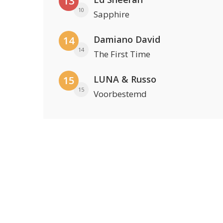
13
10
Sapphire
Damiano David
14
14
The First Time
LUNA & Russo
15
15
Voorbestemd