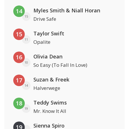
Myles Smith & Niall Horan
14
15
Drive Safe
Taylor Swift
15
11
Opalite
Olivia Dean
16
10
So Easy (To Fall In Love)
Suzan & Freek
17
14
Halverwege
Teddy Swims
18
19
Mr. Know It All
Sienna Spiro
19