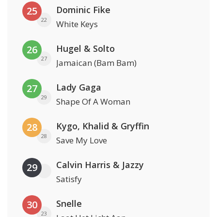
Dominic Fike
25
22
White Keys
Hugel & Solto
26
27
Jamaican (Bam Bam)
Lady Gaga
27
29
Shape Of A Woman
Kygo, Khalid & Gryffin
28
28
Save My Love
Calvin Harris & Jazzy
29
Satisfy
Snelle
30
23