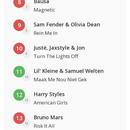
Bausa
8
7
Magnetic
Sam Fender & Olivia Dean
9
5
Rein Me In
Justė, Jaxstyle & Jon
10
9
Turn The Lights Off
Lil' Kleine & Samuel Welten
11
16
Maak Me Nou Niet Gek
Harry Styles
12
13
American Girls
Bruno Mars
13
12
Risk It All