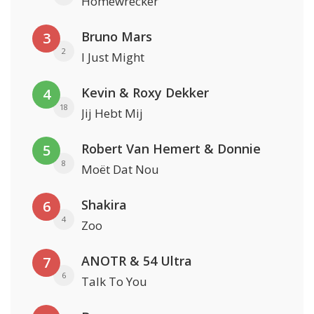
Homewrecker
Bruno Mars
3
2
I Just Might
Kevin & Roxy Dekker
4
18
Jij Hebt Mij
Robert Van Hemert & Donnie
5
8
Moët Dat Nou
Shakira
6
4
Zoo
ANOTR & 54 Ultra
7
6
Talk To You