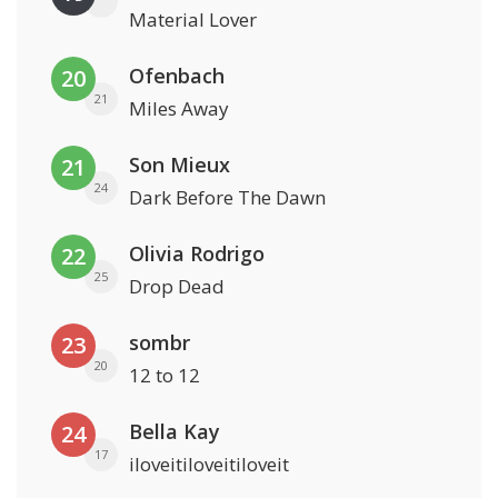
Material Lover
Ofenbach
20
21
Miles Away
Son Mieux
21
24
Dark Before The Dawn
Olivia Rodrigo
22
25
Drop Dead
sombr
23
20
12 to 12
Bella Kay
24
17
iloveitiloveitiloveit