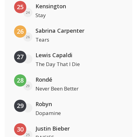
Kensington
25
24
Stay
Sabrina Carpenter
26
26
Tears
Lewis Capaldi
27
The Day That I Die
Rondé
28
29
Never Been Better
Robyn
29
Dopamine
Justin Bieber
30
25