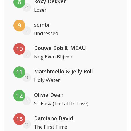
Roxy Dekker
8
20
Loser
sombr
9
9
undressed
Douwe Bob & MEAU
10
8
Nog Even Blijven
Marshmello & Jelly Roll
11
13
Holy Water
Olivia Dean
12
15
So Easy (To Fall In Love)
Damiano David
13
10
The First Time