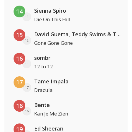
Sienna Spiro
14
19
Die On This Hill
David Guetta, Teddy Swims & Tones And I
15
12
Gone Gone Gone
sombr
16
11
12 to 12
Tame Impala
17
17
Dracula
Bente
18
16
Kan Je Me Zien
Ed Sheeran
19