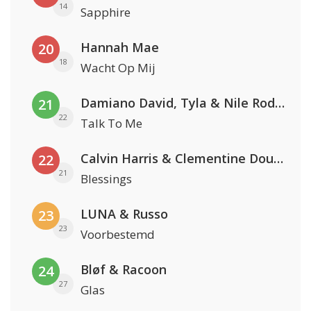
14
Sapphire
Hannah Mae
20
18
Wacht Op Mij
Damiano David, Tyla & Nile Rodgers
21
22
Talk To Me
Calvin Harris & Clementine Douglas
22
21
Blessings
LUNA & Russo
23
23
Voorbestemd
Bløf & Racoon
24
27
Glas