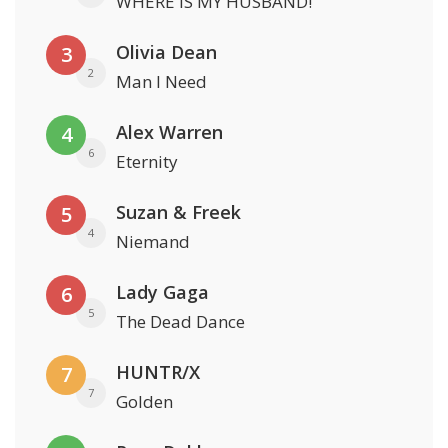
WHERE IS MY HUSBAND!
Olivia Dean
3
2
Man I Need
Alex Warren
4
6
Eternity
Suzan & Freek
5
4
Niemand
Lady Gaga
6
5
The Dead Dance
HUNTR/X
7
7
Golden