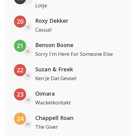
Lotje
Roxy Dekker
20
13
Casual
Benson Boone
21
26
Sorry I'm Here For Someone Else
Suzan & Freek
22
18
Ken Je Dat Gevoel
Oimara
23
16
Wackelkontakt
Chappell Roan
24
24
The Giver