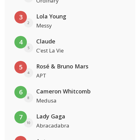
Ordinary
Lola Young
3
2
Messy
Claude
4
5
C'est La Vie
Rosé & Bruno Mars
5
4
APT
Cameron Whitcomb
6
8
Medusa
Lady Gaga
7
10
Abracadabra