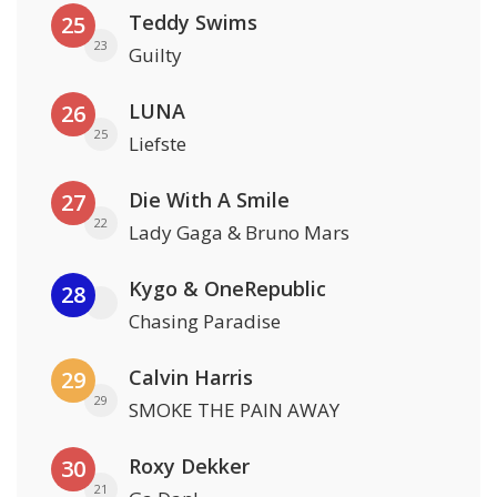
Teddy Swims
25
23
Guilty
LUNA
26
25
Liefste
Die With A Smile
27
22
Lady Gaga & Bruno Mars
Kygo & OneRepublic
28
Chasing Paradise
Calvin Harris
29
29
SMOKE THE PAIN AWAY
Roxy Dekker
30
21