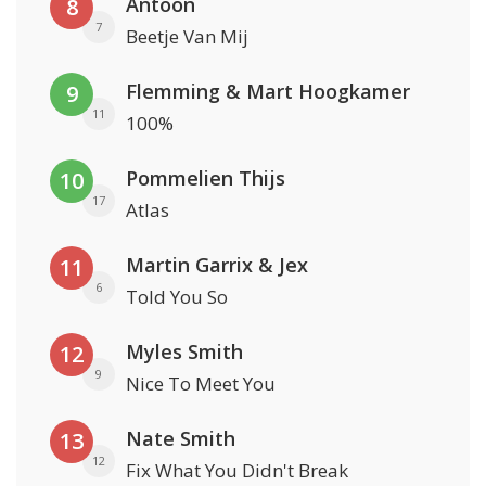
Antoon
8
7
Beetje Van Mij
Flemming & Mart Hoogkamer
9
11
100%
Pommelien Thijs
10
17
Atlas
Martin Garrix & Jex
11
6
Told You So
Myles Smith
12
9
Nice To Meet You
Nate Smith
13
12
Fix What You Didn't Break