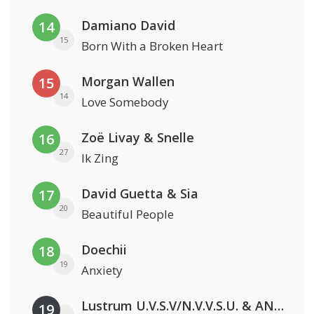
Damiano David
14
15
Born With a Broken Heart
Morgan Wallen
15
14
Love Somebody
Zoë Livay & Snelle
16
27
Ik Zing
David Guetta & Sia
17
20
Beautiful People
Doechii
18
19
Anxiety
Lustrum U.V.S.V/N.V.V.S.U. & ANNO ONS & Jopke van Dobbenburgh & Roeland Beelen
19