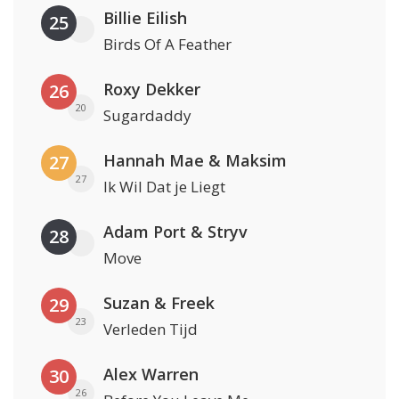
Billie Eilish
25
Birds Of A Feather
Roxy Dekker
26
20
Sugardaddy
Hannah Mae & Maksim
27
27
Ik Wil Dat je Liegt
Adam Port & Stryv
28
Move
Suzan & Freek
29
23
Verleden Tijd
Alex Warren
30
26