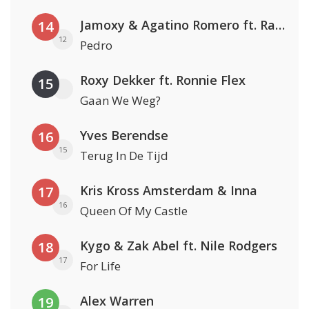
Jamoxy & Agatino Romero ft. Raffaella Carrà
14
12
Pedro
Roxy Dekker ft. Ronnie Flex
15
Gaan We Weg?
Yves Berendse
16
15
Terug In De Tijd
Kris Kross Amsterdam & Inna
17
16
Queen Of My Castle
Kygo & Zak Abel ft. Nile Rodgers
18
17
For Life
Alex Warren
19