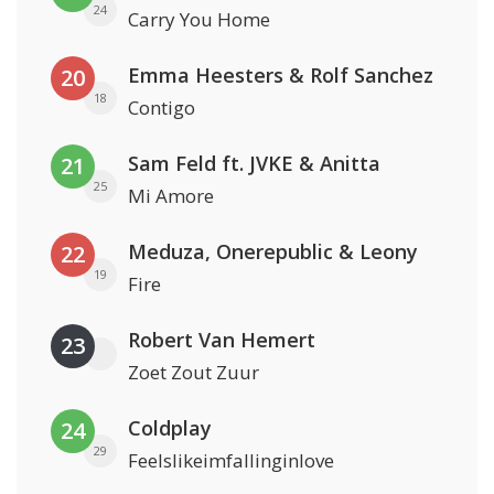
24
Carry You Home
Emma Heesters & Rolf Sanchez
20
18
Contigo
Sam Feld ft. JVKE & Anitta
21
25
Mi Amore
Meduza, Onerepublic & Leony
22
19
Fire
Robert Van Hemert
23
Zoet Zout Zuur
Coldplay
24
29
Feelslikeimfallinginlove