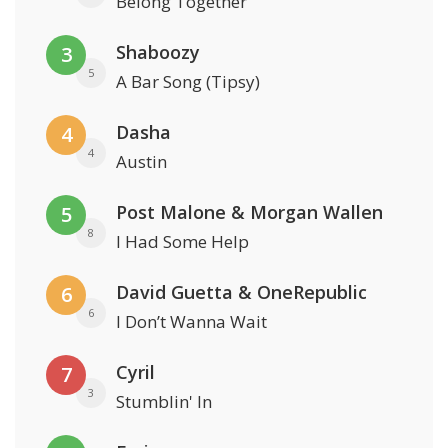
Belong Together
Shaboozy
3
5
A Bar Song (Tipsy)
Dasha
4
4
Austin
Post Malone & Morgan Wallen
5
8
I Had Some Help
David Guetta & OneRepublic
6
6
I Don’t Wanna Wait
Cyril
7
3
Stumblin' In