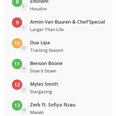
Eminem
8
9
Houdini
Armin Van Buuren & Chef'Special
9
7
Larger Than Life
Dua Lipa
10
10
Training Season
Benson Boone
11
13
Slow It Down
Myles Smith
12
11
Stargazing
Zerb ft. Sofiya Nzau
13
14
Mwaki