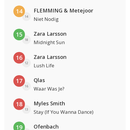
FLEMMING & Metejoor
14
14
Niet Nodig
Zara Larsson
15
18
Midnight Sun
Zara Larsson
16
12
Lush Life
Qlas
17
16
Waar Was Je?
Myles Smith
18
13
Stay (If You Wanna Dance)
Ofenbach
19