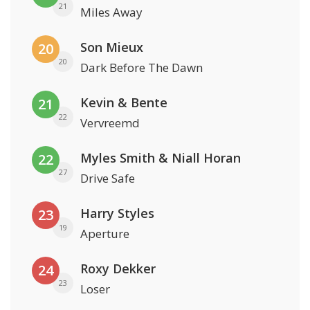
21
Miles Away
Son Mieux
20
20
Dark Before The Dawn
Kevin & Bente
21
22
Vervreemd
Myles Smith & Niall Horan
22
27
Drive Safe
Harry Styles
23
19
Aperture
Roxy Dekker
24
23
Loser