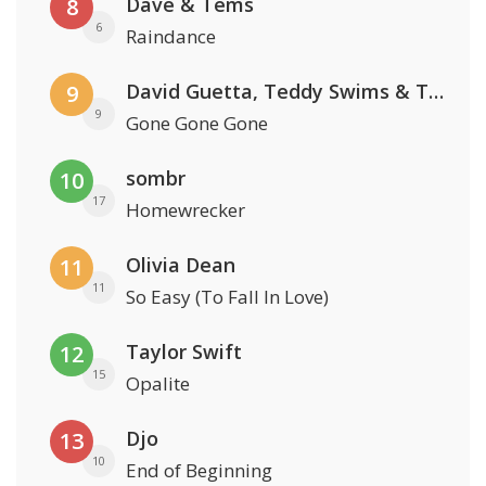
Dave & Tems
8
6
Raindance
David Guetta, Teddy Swims & Tones And I
9
9
Gone Gone Gone
sombr
10
17
Homewrecker
Olivia Dean
11
11
So Easy (To Fall In Love)
Taylor Swift
12
15
Opalite
Djo
13
10
End of Beginning