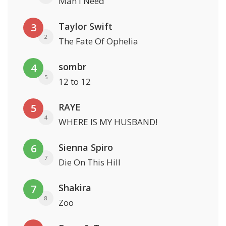
Man I Need
Taylor Swift
3
2
The Fate Of Ophelia
sombr
4
5
12 to 12
RAYE
5
4
WHERE IS MY HUSBAND!
Sienna Spiro
6
7
Die On This Hill
Shakira
7
8
Zoo