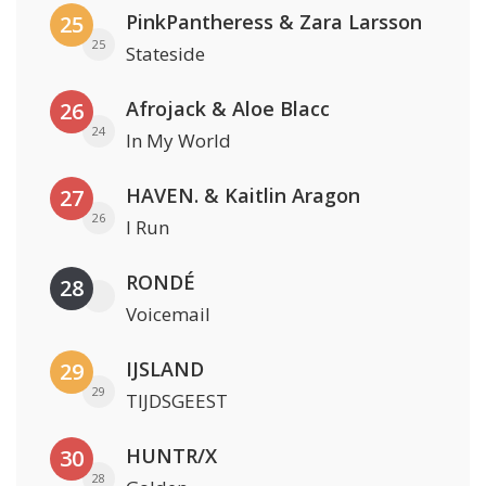
PinkPantheress & Zara Larsson
25
25
Stateside
Afrojack & Aloe Blacc
26
24
In My World
HAVEN. & Kaitlin Aragon
27
26
I Run
RONDÉ
28
Voicemail
IJSLAND
29
29
TIJDSGEEST
HUNTR/X
30
28