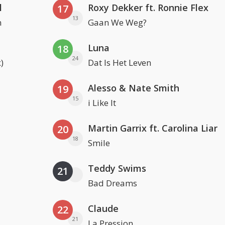
l
Roxy Dekker ft. Ronnie Flex
17
13
n
Gaan We Weg?
Luna
18
24
)
Dat Is Het Leven
Alesso & Nate Smith
19
15
i Like It
Martin Garrix ft. Carolina Liar
20
18
Smile
Teddy Swims
21
Bad Dreams
Claude
22
21
La Pression