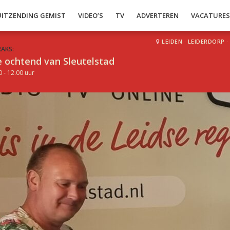
UITZENDING GEMIST
VIDEO’S
TV
ADVERTEREN
VACATURE
LEIDEN
·
LEIDERDORP
·
RAKS:
 ochtend van Sleutelstad
0 - 12.00 uur