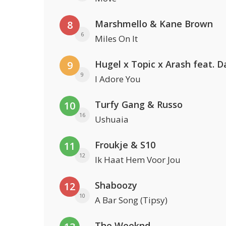
Marshmello & Kane Brown
8
6
Miles On It
9
9
I Adore You
Turfy Gang & Russo
10
16
Ushuaia
Froukje & S10
11
12
Ik Haat Hem Voor Jou
Shaboozy
12
10
A Bar Song (Tipsy)
The Weeknd