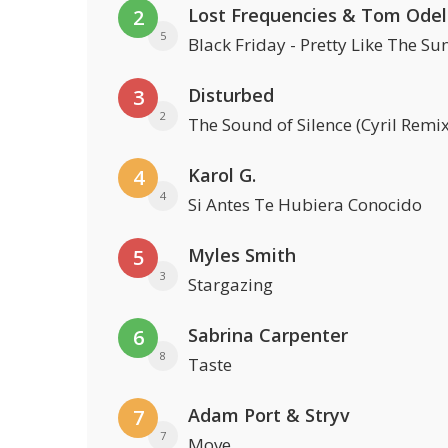
Lost Frequencies & Tom Odel
2
5
Black Friday - Pretty Like The Su
Disturbed
3
2
The Sound of Silence (Cyril Remix
Karol G.
4
4
Si Antes Te Hubiera Conocido
Myles Smith
5
3
Stargazing
Sabrina Carpenter
6
8
Taste
Adam Port & Stryv
7
7
Move