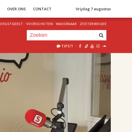
S
OVER ONS
CONTACT
Vrijdag 7 augustus
OEGSTGEEST
·
VOORSCHOTEN
·
WASSENAAR
·
ZOETERWOUDE
TIPS?!
·
Je luistert nu naar
uur 1 van 2
«
Vorig uur
Volgend uur
»
18.00