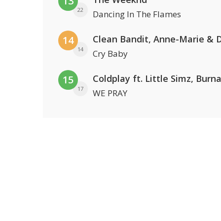
13
22
Dancing In The Flames
14
14
Cry Baby
15
17
WE PRAY