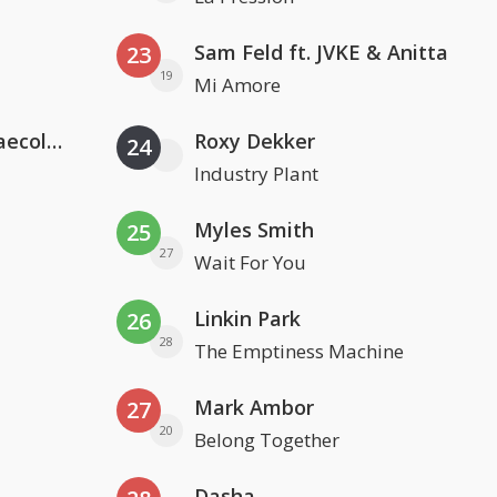
Sam Feld ft. JVKE & Anitta
23
19
Mi Amore
Hugel x Topic x Arash feat. Daecolm
Roxy Dekker
24
Industry Plant
Myles Smith
25
27
Wait For You
Linkin Park
26
28
The Emptiness Machine
Mark Ambor
27
20
Belong Together
Dasha