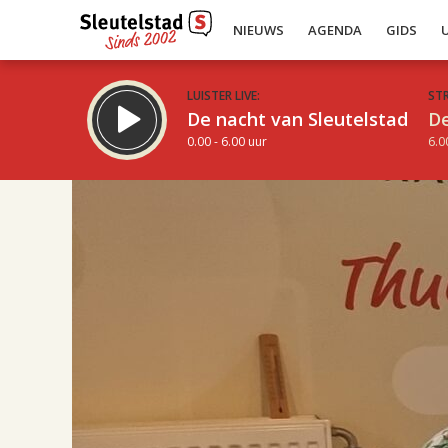
NIEUWS
AGENDA
GIDS
LUISTER LIVE:
ST
De nacht van Sleutelstad
De
0.00 - 6.00 uur
6.0
17.00
Inklappen