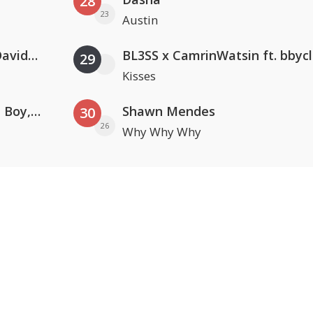
28
23
Austin
Clean Bandit, Anne-Marie & David Guetta
BL3SS x CamrinWatsin ft. bbyc
29
Kisses
Coldplay ft. Little Simz, Burna Boy, Elyanna & Tini
Shawn Mendes
30
26
Why Why Why