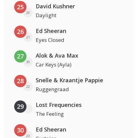
David Kushner
25
20
Daylight
Ed Sheeran
26
21
Eyes Closed
Alok & Ava Max
27
30
Car Keys (Ayla)
Snelle & Kraantje Pappie
28
22
Ruggengraad
Lost Frequencies
29
The Feeling
Ed Sheeran
30
23