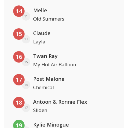
Melle
14
11
Old Summers
Claude
15
13
Layla
Twan Ray
16
15
My Hot Air Balloon
Post Malone
17
14
Chemical
Antoon & Ronnie Flex
18
17
Sliden
Kylie Minogue
19