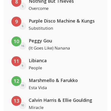
Nothing But Thieves
8
5
Overcome
Purple Disco Machine & Kungs
9
6
Substitution
Peggy Gou
10
16
(It Goes Like) Nanana
Libianca
11
9
People
Marshmello & Farukko
12
19
Esta Vida
Calvin Harris & Ellie Goulding
13
10
Miracle