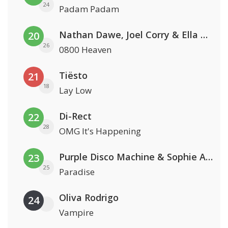
24
Padam Padam
Nathan Dawe, Joel Corry & Ella Henderson
20
26
0800 Heaven
Tiësto
21
18
Lay Low
Di-Rect
22
28
OMG It's Happening
Purple Disco Machine & Sophie And The Giants
23
25
Paradise
Oliva Rodrigo
24
Vampire