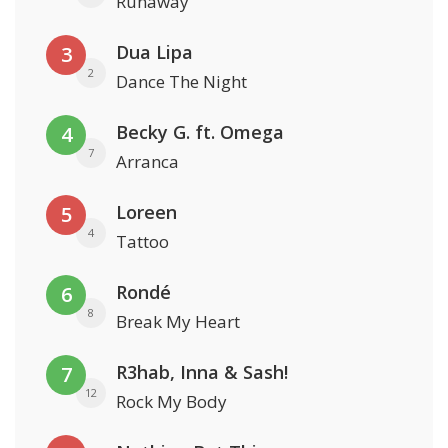
Runaway
Dua Lipa
3
2
Dance The Night
Becky G. ft. Omega
4
7
Arranca
Loreen
5
4
Tattoo
Rondé
6
8
Break My Heart
R3hab, Inna & Sash!
7
12
Rock My Body