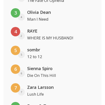
The Fate Of Ophelia
Olivia Dean
3
4
Man I Need
RAYE
4
2
WHERE IS MY HUSBAND!
sombr
5
5
12 to 12
Sienna Spiro
6
6
Die On This Hill
Zara Larsson
7
7
Lush Life