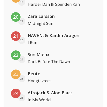
19
Harder Dan Ik Spenden Kan
Zara Larsson
20
22
Midnight Sun
HAVEN. & Kaitlin Aragon
21
20
I Run
Son Mieux
22
26
Dark Before The Dawn
Bente
23
23
Hoogtevrees
Afrojack & Aloe Blacc
24
21
In My World