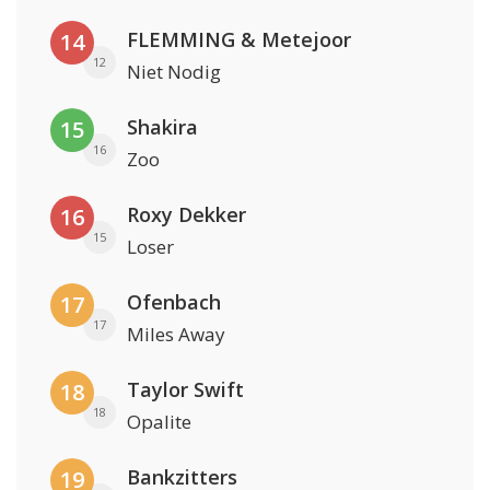
FLEMMING & Metejoor
14
12
Niet Nodig
Shakira
15
16
Zoo
Roxy Dekker
16
15
Loser
Ofenbach
17
17
Miles Away
Taylor Swift
18
18
Opalite
Bankzitters
19