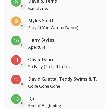
Dave & Tems
8
11
Raindance
Myles Smith
9
9
Stay (If You Wanna Dance)
Harry Styles
10
13
Aperture
Olivia Dean
11
10
So Easy (To Fall In Love)
David Guetta, Teddy Swims & Tones And I
12
8
Gone Gone Gone
Djo
13
14
End of Beginning