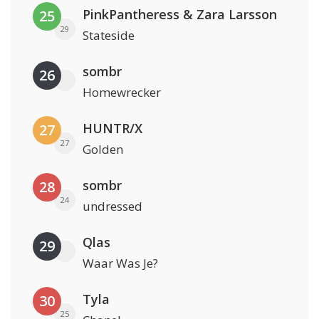
PinkPantheress & Zara Larsson
25
29
Stateside
sombr
26
Homewrecker
HUNTR/X
27
27
Golden
sombr
28
24
undressed
Qlas
29
Waar Was Je?
Tyla
30
25