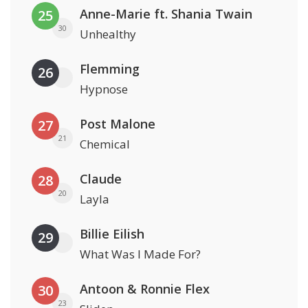
Anne-Marie ft. Shania Twain
25
30
Unhealthy
Flemming
26
Hypnose
Post Malone
27
21
Chemical
Claude
28
20
Layla
Billie Eilish
29
What Was I Made For?
Antoon & Ronnie Flex
30
23