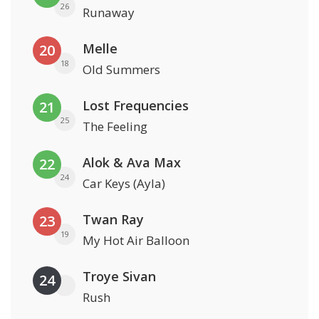
26
Runaway
Melle
20
18
Old Summers
Lost Frequencies
21
25
The Feeling
Alok & Ava Max
22
24
Car Keys (Ayla)
Twan Ray
23
19
My Hot Air Balloon
Troye Sivan
24
Rush