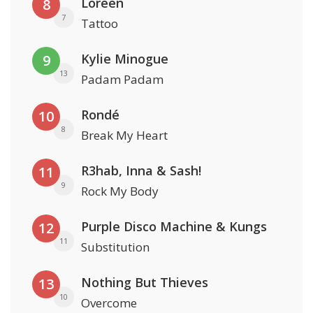
Loreen
8
7
Tattoo
Kylie Minogue
9
13
Padam Padam
Rondé
10
8
Break My Heart
R3hab, Inna & Sash!
11
9
Rock My Body
Purple Disco Machine & Kungs
12
11
Substitution
Nothing But Thieves
13
10
Overcome