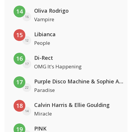
Oliva Rodrigo
14
16
Vampire
Libianca
15
12
People
Di-Rect
16
17
OMG It's Happening
Purple Disco Machine & Sophie And The Giants
17
22
Paradise
Calvin Harris & Ellie Goulding
18
14
Miracle
P!NK
19