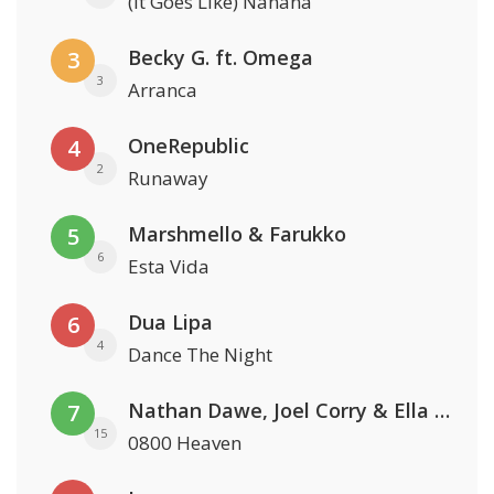
(It Goes Like) Nanana
Becky G. ft. Omega
3
3
Arranca
OneRepublic
4
2
Runaway
Marshmello & Farukko
5
6
Esta Vida
Dua Lipa
6
4
Dance The Night
Nathan Dawe, Joel Corry & Ella Henderson
7
15
0800 Heaven