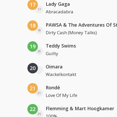
Lady Gaga
17
17
Abracadabra
18
18
Dirty Cash (Money Talks)
Teddy Swims
19
20
Guilty
Oimara
20
Wackelkontakt
Rondé
21
21
Love Of My Life
Flemming & Mart Hoogkamer
22
25
100%