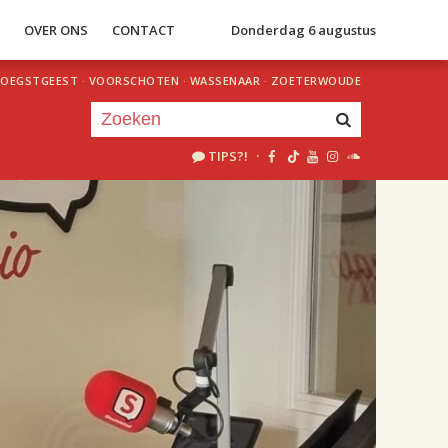
S
OVER ONS
CONTACT
Donderdag 6 augustus
OEGSTGEEST
·
VOORSCHOTEN
·
WASSENAAR
·
ZOETERWOUDE
TIPS?!
·
Je luistert nu naar
uur 1 van 2
«
Vorig uur
Volgend uur
»
18.00