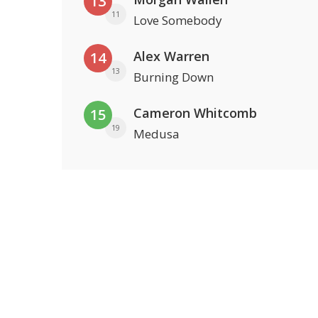
13
11
Love Somebody
Alex Warren
14
13
Burning Down
Cameron Whitcomb
15
19
Medusa