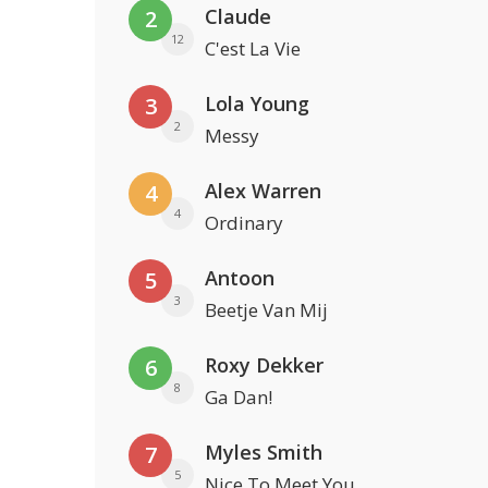
Claude
2
12
C'est La Vie
Lola Young
3
2
Messy
Alex Warren
4
4
Ordinary
Antoon
5
3
Beetje Van Mij
Roxy Dekker
6
8
Ga Dan!
Myles Smith
7
5
Nice To Meet You