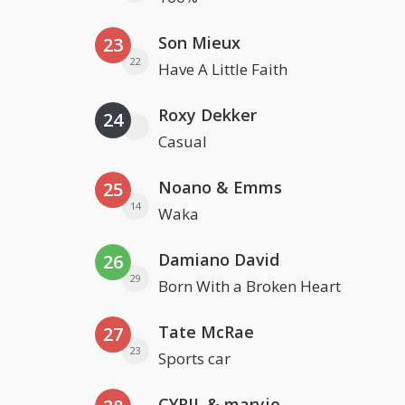
Son Mieux
23
22
Have A Little Faith
Roxy Dekker
24
Casual
Noano & Emms
25
14
Waka
Damiano David
26
29
Born With a Broken Heart
Tate McRae
27
23
Sports car
CYRIL & maryjo