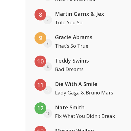
Martin Garrix & Jex
8
7
Told You So
Gracie Abrams
9
9
That's So True
Teddy Swims
10
6
Bad Dreams
Die With A Smile
11
10
Lady Gaga & Bruno Mars
Nate Smith
12
16
Fix What You Didn't Break
Morgan Wallen