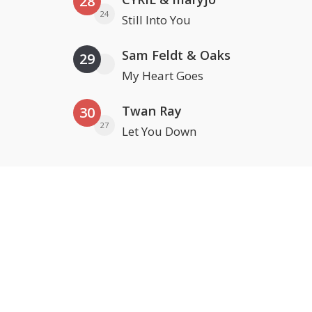
28
24
Still Into You
Sam Feldt & Oaks
29
My Heart Goes
Twan Ray
30
27
Let You Down