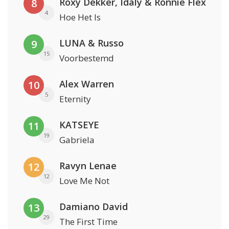
Roxy Dekker, Idaly & Ronnie Flex
8
4
Hoe Het Is
LUNA & Russo
9
15
Voorbestemd
Alex Warren
10
5
Eternity
KATSEYE
11
19
Gabriela
Ravyn Lenae
12
12
Love Me Not
Damiano David
13
29
The First Time