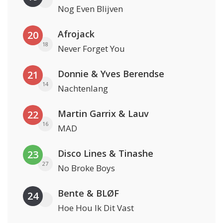
Nog Even Blijven
Afrojack
20
18
Never Forget You
Donnie & Yves Berendse
21
14
Nachtenlang
Martin Garrix & Lauv
22
16
MAD
Disco Lines & Tinashe
23
27
No Broke Boys
Bente & BLØF
24
Hoe Hou Ik Dit Vast