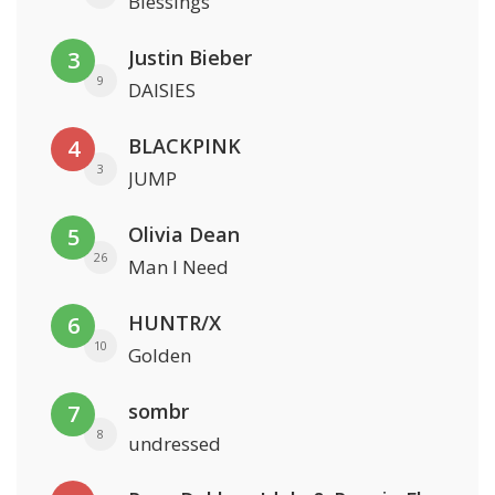
Blessings
Justin Bieber
3
9
DAISIES
BLACKPINK
4
3
JUMP
Olivia Dean
5
26
Man I Need
HUNTR/X
6
10
Golden
sombr
7
8
undressed