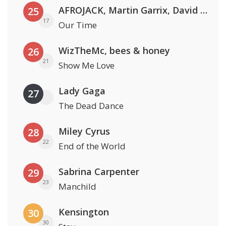
AFROJACK, Martin Garrix, David Guetta & Amél
25
17
Our Time
WizTheMc, bees & honey
26
21
Show Me Love
Lady Gaga
27
The Dead Dance
Miley Cyrus
28
22
End of the World
Sabrina Carpenter
29
23
Manchild
Kensington
30
30