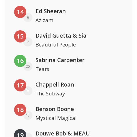
Ed Sheeran
14
6
Azizam
David Guetta & Sia
15
7
Beautiful People
Sabrina Carpenter
16
25
Tears
Chappell Roan
17
11
The Subway
Benson Boone
18
13
Mystical Magical
Douwe Bob & MEAU
19