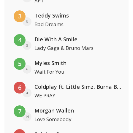
APT
Teddy Swims
3
3
Bad Dreams
Die With A Smile
4
5
Lady Gaga & Bruno Mars
Myles Smith
5
6
Wait For You
Coldplay ft. Little Simz, Burna Boy, Elyanna & Tini
6
4
WE PRAY
Morgan Wallen
7
14
Love Somebody