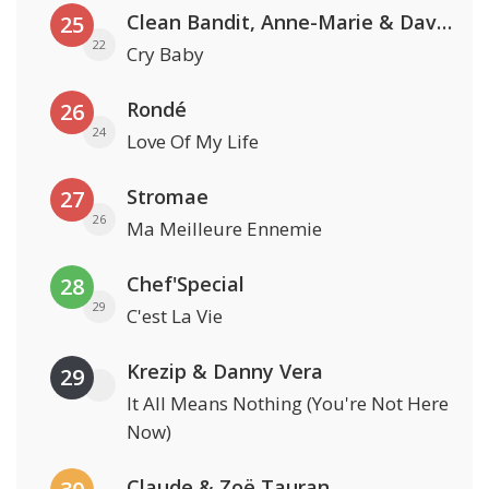
Clean Bandit, Anne-Marie & David Guetta
25
22
Cry Baby
Rondé
26
24
Love Of My Life
Stromae
27
26
Ma Meilleure Ennemie
Chef'Special
28
29
C'est La Vie
Krezip & Danny Vera
29
It All Means Nothing (You're Not Here
Now)
Claude & Zoë Tauran