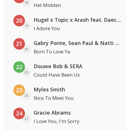
18
Het Midden
Hugel x Topic x Arash feat. Daecolm
20
15
I Adore You
Gabry Ponte, Sean Paul & Natti Natasha
21
20
Born To Love Ya
Douwe Bob & SERA
22
25
Could Have Been Us
Myles Smith
23
23
Nice To Meet You
Gracie Abrams
24
21
I Love You, I'm Sorry