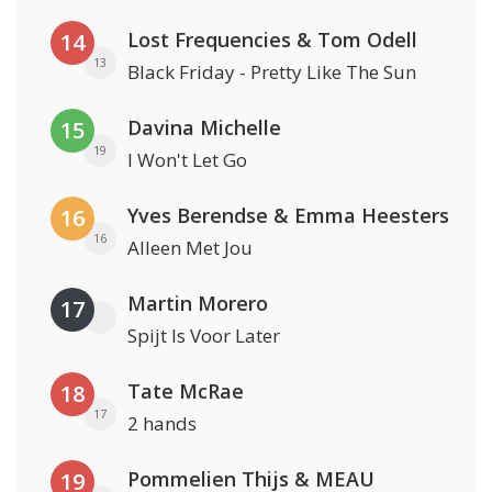
Lost Frequencies & Tom Odell
14
13
Black Friday - Pretty Like The Sun
Davina Michelle
15
19
I Won't Let Go
Yves Berendse & Emma Heesters
16
16
Alleen Met Jou
Martin Morero
17
Spijt Is Voor Later
Tate McRae
18
17
2 hands
Pommelien Thijs & MEAU
19