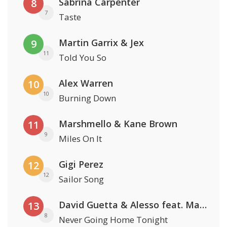
Sabrina Carpenter
8
7
Taste
Martin Garrix & Jex
9
11
Told You So
Alex Warren
10
10
Burning Down
Marshmello & Kane Brown
11
9
Miles On It
Gigi Perez
12
12
Sailor Song
David Guetta & Alesso feat. Madison Love
13
8
Never Going Home Tonight