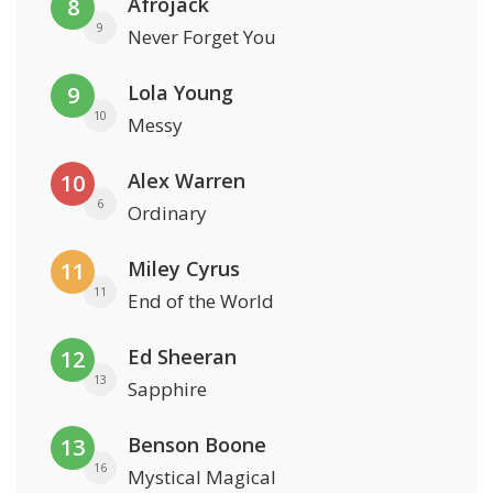
Afrojack
8
9
Never Forget You
Lola Young
9
10
Messy
Alex Warren
10
6
Ordinary
Miley Cyrus
11
11
End of the World
Ed Sheeran
12
13
Sapphire
Benson Boone
13
16
Mystical Magical