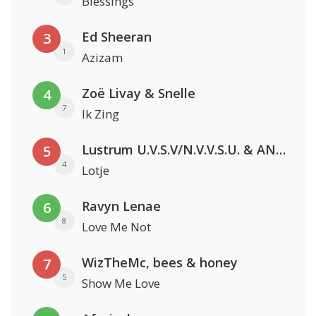
Blessings
Ed Sheeran
3
1
Azizam
Zoë Livay & Snelle
4
7
Ik Zing
Lustrum U.V.S.V/N.V.V.S.U. & ANNO ONS & Jopke van Dobbenburgh & Roeland Beelen
5
4
Lotje
Ravyn Lenae
6
8
Love Me Not
WizTheMc, bees & honey
7
5
Show Me Love