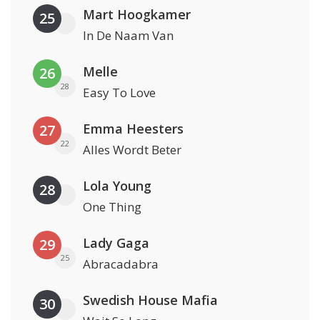
Mart Hoogkamer
25
In De Naam Van
Melle
26
28
Easy To Love
Emma Heesters
27
22
Alles Wordt Beter
Lola Young
28
One Thing
Lady Gaga
29
25
Abracadabra
Swedish House Mafia
30