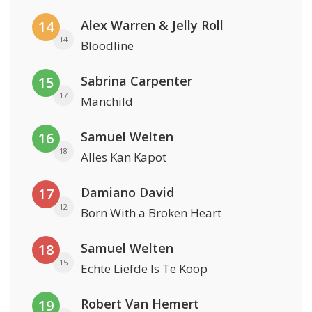
Alex Warren & Jelly Roll
14
14
Bloodline
Sabrina Carpenter
15
17
Manchild
Samuel Welten
16
18
Alles Kan Kapot
Damiano David
17
12
Born With a Broken Heart
Samuel Welten
18
15
Echte Liefde Is Te Koop
Robert Van Hemert
19