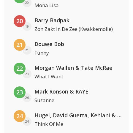
20
Mona Lisa
Barry Badpak
20
19
Zon Zakt In De Zee (Kwakkemolie)
Douwe Bob
21
21
Funny
Morgan Wallen & Tate McRae
22
23
What I Want
Mark Ronson & RAYE
23
26
Suzanne
Hugel, David Guetta, Kehlani & Daecolm
24
24
Think Of Me