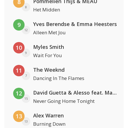
Pommelien Thijs & MEAU
8
8
Het Midden
Yves Berendse & Emma Heesters
9
12
Alleen Met Jou
Myles Smith
10
9
Wait For You
The Weeknd
11
7
Dancing In The Flames
David Guetta & Alesso feat. Madison Love
12
15
Never Going Home Tonight
Alex Warren
13
13
Burning Down