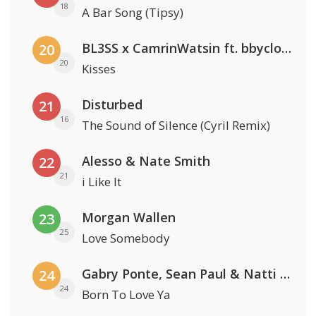
18
A Bar Song (Tipsy)
BL3SS x CamrinWatsin ft. bbyclose
20
20
Kisses
Disturbed
21
16
The Sound of Silence (Cyril Remix)
Alesso & Nate Smith
22
21
i Like It
Morgan Wallen
23
25
Love Somebody
Gabry Ponte, Sean Paul & Natti Natasha
24
24
Born To Love Ya