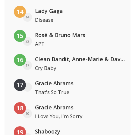
Lady Gaga
14
14
Disease
Rosé & Bruno Mars
15
22
APT
Clean Bandit, Anne-Marie & David Guetta
16
17
Cry Baby
Gracie Abrams
17
That's So True
Gracie Abrams
18
10
I Love You, I'm Sorry
Shaboozy
19