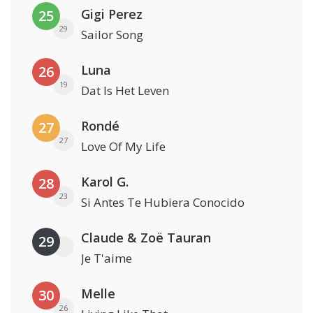
Gigi Perez
25
29
Sailor Song
Luna
26
19
Dat Is Het Leven
Rondé
27
27
Love Of My Life
Karol G.
28
23
Si Antes Te Hubiera Conocido
Claude & Zoë Tauran
29
Je T'aime
Melle
30
26