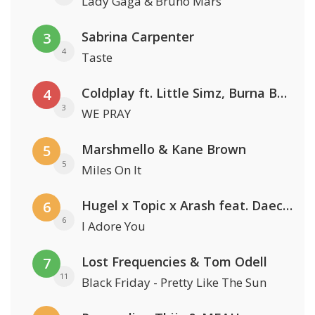
Lady Gaga & Bruno Mars
Sabrina Carpenter
3
4
Taste
Coldplay ft. Little Simz, Burna Boy, Elyanna & Tini
4
3
WE PRAY
Marshmello & Kane Brown
5
5
Miles On It
Hugel x Topic x Arash feat. Daecolm
6
6
I Adore You
Lost Frequencies & Tom Odell
7
11
Black Friday - Pretty Like The Sun