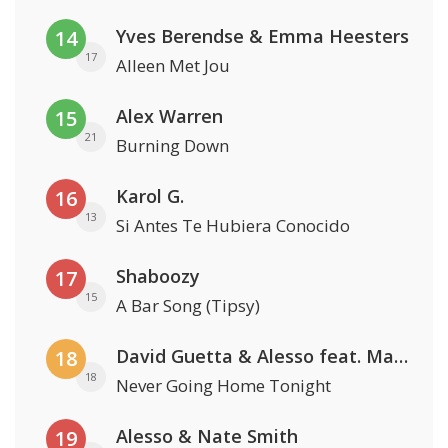
Yves Berendse & Emma Heesters
14
17
Alleen Met Jou
Alex Warren
15
21
Burning Down
Karol G.
16
13
Si Antes Te Hubiera Conocido
Shaboozy
17
15
A Bar Song (Tipsy)
David Guetta & Alesso feat. Madison Love
18
18
Never Going Home Tonight
Alesso & Nate Smith
19