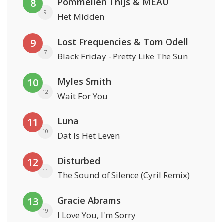
Pommelien Thijs & MEAU
8
9
Het Midden
Lost Frequencies & Tom Odell
9
7
Black Friday - Pretty Like The Sun
Myles Smith
10
12
Wait For You
Luna
11
10
Dat Is Het Leven
Disturbed
12
11
The Sound of Silence (Cyril Remix)
Gracie Abrams
13
19
I Love You, I'm Sorry