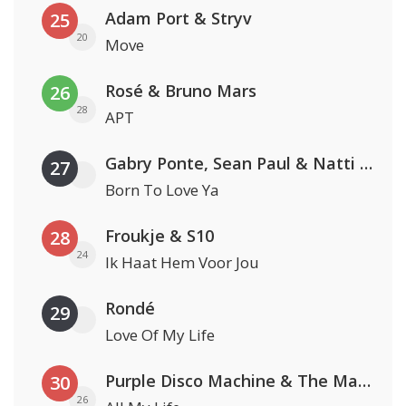
Adam Port & Stryv
25
20
Move
Rosé & Bruno Mars
26
28
APT
Gabry Ponte, Sean Paul & Natti Natasha
27
Born To Love Ya
Froukje & S10
28
24
Ik Haat Hem Voor Jou
Rondé
29
Love Of My Life
Purple Disco Machine & The Magician
30
26