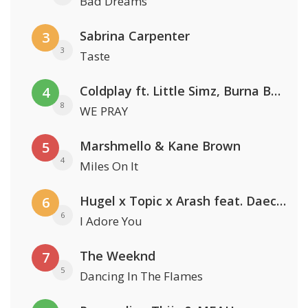
Bad Dreams
Sabrina Carpenter
3
3
Taste
Coldplay ft. Little Simz, Burna Boy, Elyanna & Tini
4
8
WE PRAY
Marshmello & Kane Brown
5
4
Miles On It
Hugel x Topic x Arash feat. Daecolm
6
6
I Adore You
The Weeknd
7
5
Dancing In The Flames