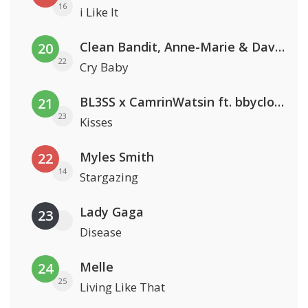
16
i Like It
Clean Bandit, Anne-Marie & David Guetta
20
22
Cry Baby
BL3SS x CamrinWatsin ft. bbyclose
21
23
Kisses
Myles Smith
22
14
Stargazing
Lady Gaga
23
Disease
Melle
24
25
Living Like That