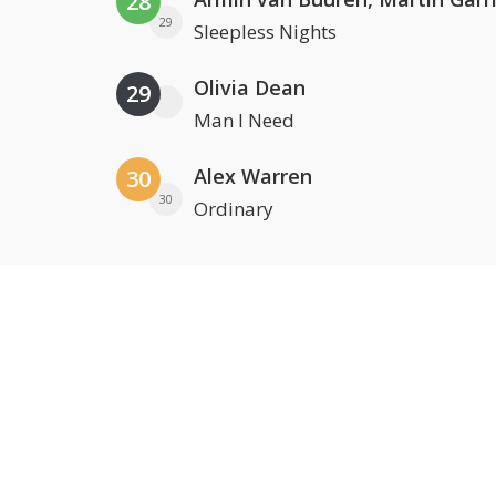
28
29
Sleepless Nights
Olivia Dean
29
Man I Need
Alex Warren
30
30
Ordinary