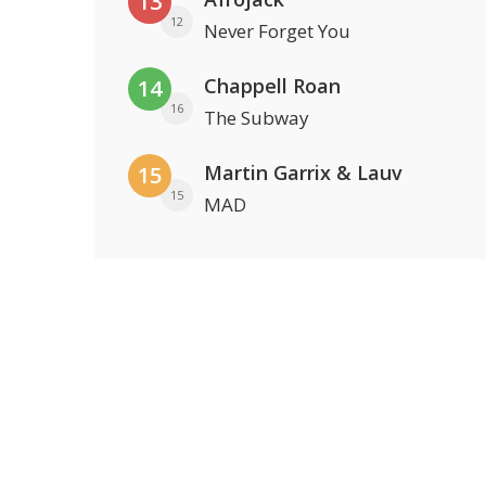
13
12
Never Forget You
Chappell Roan
14
16
The Subway
Martin Garrix & Lauv
15
15
MAD