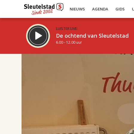
NIEUWS
AGENDA
GIDS
LUISTER LIVE:
De ochtend van Sleutelstad
6.00 - 12.00 uur
17.00
Inklappen