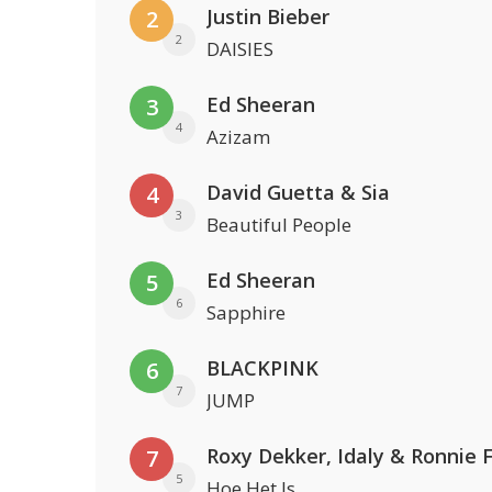
Justin Bieber
2
2
DAISIES
Ed Sheeran
3
4
Azizam
David Guetta & Sia
4
3
Beautiful People
Ed Sheeran
5
6
Sapphire
BLACKPINK
6
7
JUMP
Roxy Dekker, Idaly & Ronnie 
7
5
Hoe Het Is