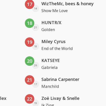
WizTheMc, bees & honey
17
14
Show Me Love
HUNTR/X
18
21
Golden
Miley Cyrus
19
18
End of the World
KATSEYE
20
26
Gabriela
Sabrina Carpenter
21
17
Manchild
Flex
Zoë Livay & Snelle
22
19
Ik Zing