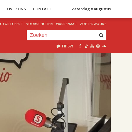
S
OVER ONS
CONTACT
Zaterdag 8 augustus
OEGSTGEEST
·
VOORSCHOTEN
·
WASSENAAR
·
ZOETERWOUDE
TIPS?!
·
Je luistert nu naar
uur 1 van 2
«
Vorig uur
Volgend uur
»
18.00