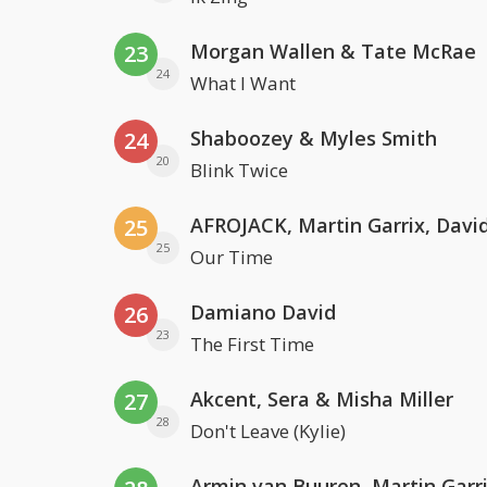
Morgan Wallen & Tate McRae
23
24
What I Want
Shaboozey & Myles Smith
24
20
Blink Twice
25
25
Our Time
Damiano David
26
23
The First Time
Akcent, Sera & Misha Miller
27
28
Don't Leave (Kylie)