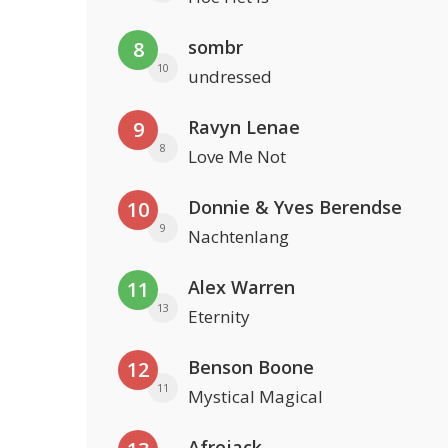
sombr
8
10
undressed
Ravyn Lenae
9
8
Love Me Not
Donnie & Yves Berendse
10
9
Nachtenlang
Alex Warren
11
13
Eternity
Benson Boone
12
11
Mystical Magical
Afrojack