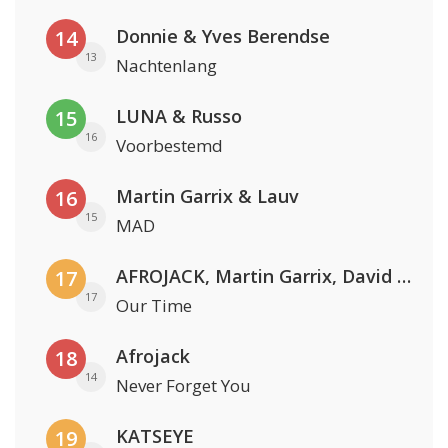
Donnie & Yves Berendse
14
13
Nachtenlang
LUNA & Russo
15
16
Voorbestemd
Martin Garrix & Lauv
16
15
MAD
AFROJACK, Martin Garrix, David Guetta & Amél
17
17
Our Time
Afrojack
18
14
Never Forget You
KATSEYE
19