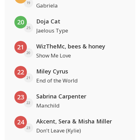
19
Gabriela
Doja Cat
20
25
Jaelous Type
WizTheMc, bees & honey
21
20
Show Me Love
Miley Cyrus
22
21
End of the World
Sabrina Carpenter
23
22
Manchild
Akcent, Sera & Misha Miller
24
23
Don't Leave (Kylie)