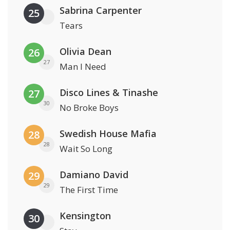
Sabrina Carpenter
25
Tears
Olivia Dean
26
27
Man I Need
Disco Lines & Tinashe
27
30
No Broke Boys
Swedish House Mafia
28
28
Wait So Long
Damiano David
29
29
The First Time
Kensington
30