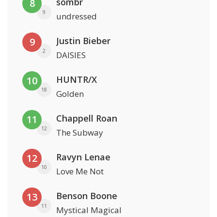
sombr
8
9
undressed
Justin Bieber
9
2
DAISIES
HUNTR/X
10
18
Golden
Chappell Roan
11
12
The Subway
Ravyn Lenae
12
10
Love Me Not
Benson Boone
13
11
Mystical Magical