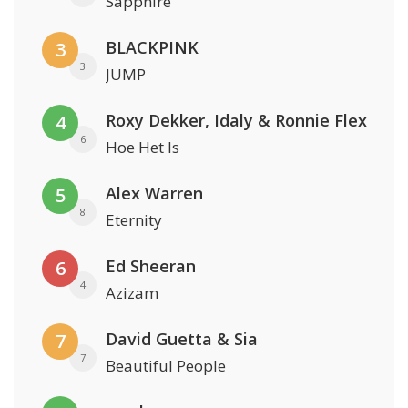
Sapphire
BLACKPINK
3
3
JUMP
Roxy Dekker, Idaly & Ronnie Flex
4
6
Hoe Het Is
Alex Warren
5
8
Eternity
Ed Sheeran
6
4
Azizam
David Guetta & Sia
7
7
Beautiful People