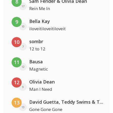
Sam Fender & Olivia Dean
8
17
Rein Me In
Bella Kay
9
10
iloveitiloveitiloveit
sombr
10
7
12 to 12
Bausa
11
12
Magnetic
Olivia Dean
12
9
Man I Need
David Guetta, Teddy Swims & Tones And I
13
13
Gone Gone Gone