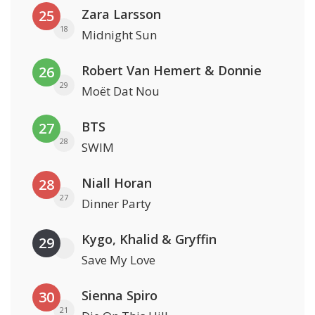
Zara Larsson
25
18
Midnight Sun
Robert Van Hemert & Donnie
26
29
Moët Dat Nou
BTS
27
28
SWIM
Niall Horan
28
27
Dinner Party
Kygo, Khalid & Gryffin
29
Save My Love
Sienna Spiro
30
21