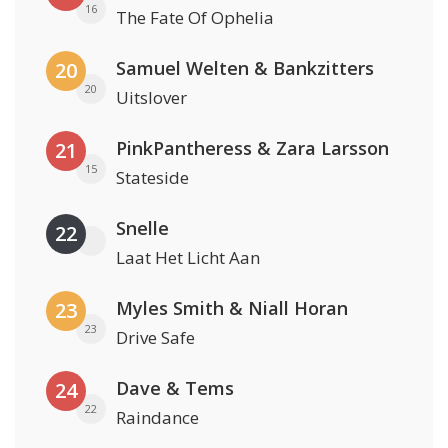
16
The Fate Of Ophelia
Samuel Welten & Bankzitters
20
20
Uitslover
PinkPantheress & Zara Larsson
21
15
Stateside
Snelle
22
Laat Het Licht Aan
Myles Smith & Niall Horan
23
23
Drive Safe
Dave & Tems
24
22
Raindance