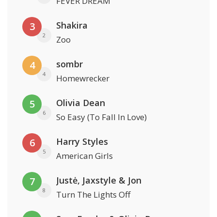
FEVER DREAM
Shakira
3
2
Zoo
sombr
4
4
Homewrecker
Olivia Dean
5
6
So Easy (To Fall In Love)
Harry Styles
6
5
American Girls
Justė, Jaxstyle & Jon
7
8
Turn The Lights Off