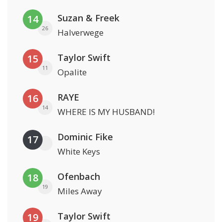
Suzan & Freek
14
26
Halverwege
Taylor Swift
15
11
Opalite
RAYE
16
14
WHERE IS MY HUSBAND!
Dominic Fike
17
White Keys
Ofenbach
18
19
Miles Away
Taylor Swift
19