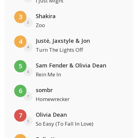
I Just Might
Shakira
3
3
Zoo
Justė, Jaxstyle & Jon
4
4
Turn The Lights Off
Sam Fender & Olivia Dean
5
6
Rein Me In
sombr
6
7
Homewrecker
Olivia Dean
7
5
So Easy (To Fall In Love)