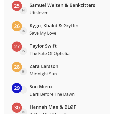
Samuel Welten & Bankzitters
25
24
Uitslover
Kygo, Khalid & Gryffin
26
26
Save My Love
Taylor Swift
27
25
The Fate Of Ophelia
Zara Larsson
28
28
Midnight Sun
Son Mieux
29
Dark Before The Dawn
Hannah Mae & BLØF
30
29