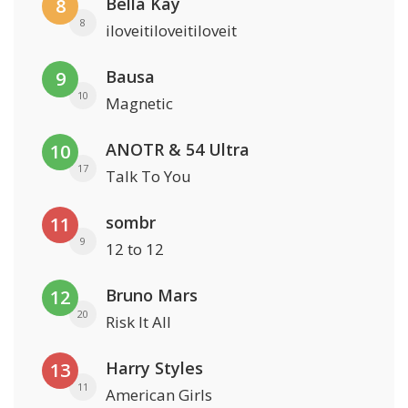
Bella Kay
8
8
iloveitiloveitiloveit
Bausa
9
10
Magnetic
ANOTR & 54 Ultra
10
17
Talk To You
sombr
11
9
12 to 12
Bruno Mars
12
20
Risk It All
Harry Styles
13
11
American Girls