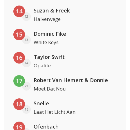
Suzan & Freek
14
12
Halverwege
Dominic Fike
15
13
White Keys
Taylor Swift
16
14
Opalite
Robert Van Hemert & Donnie
17
22
Moët Dat Nou
Snelle
18
15
Laat Het Licht Aan
Ofenbach
19