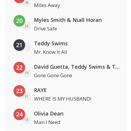
18
Miles Away
Myles Smith & Niall Horan
20
23
Drive Safe
Teddy Swims
21
Mr. Know It All
David Guetta, Teddy Swims & Tones And I
22
16
Gone Gone Gone
RAYE
23
21
WHERE IS MY HUSBAND!
Olivia Dean
24
19
Man I Need