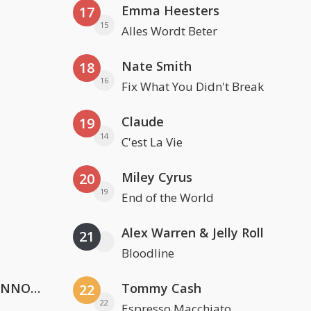
Emma Heesters
17
15
Alles Wordt Beter
Nate Smith
18
16
Fix What You Didn't Break
Claude
19
14
C'est La Vie
Miley Cyrus
20
19
End of the World
Alex Warren & Jelly Roll
21
Bloodline
Lustrum U.V.S.V/N.V.V.S.U. & ANNO ONS & Jopke van Dobbenburgh & Roeland Beelen
Tommy Cash
22
22
Espresso Macchiato