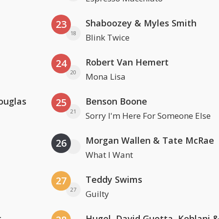
Shaboozey & Myles Smith
23
18
Blink Twice
Robert Van Hemert
24
20
Mona Lisa
ouglas
Benson Boone
25
21
Sorry I'm Here For Someone Else
Morgan Wallen & Tate McRae
26
What I Want
Teddy Swims
27
27
Guilty
r