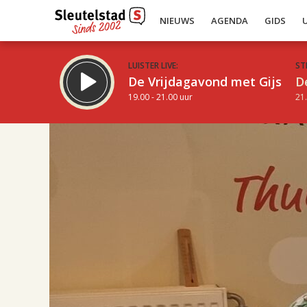
NIEUWS
AGENDA
GIDS
LUISTER LIVE:
ST
De Vrijdagavond met Gijs
D
19.00 - 21.00 uur
21.
17.00
Inklappen