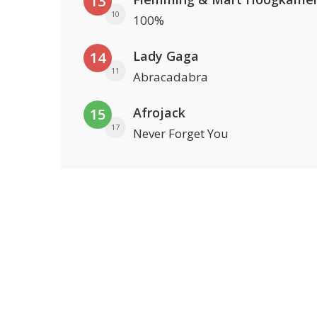
13
10
100%
Lady Gaga
14
11
Abracadabra
Afrojack
15
17
Never Forget You