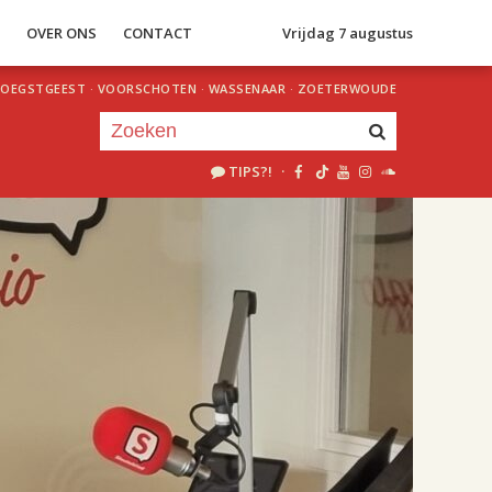
S
OVER ONS
CONTACT
Vrijdag 7 augustus
OEGSTGEEST
·
VOORSCHOTEN
·
WASSENAAR
·
ZOETERWOUDE
TIPS?!
·
Je luistert nu naar
uur 1 van 2
«
Vorig uur
Volgend uur
»
18.00