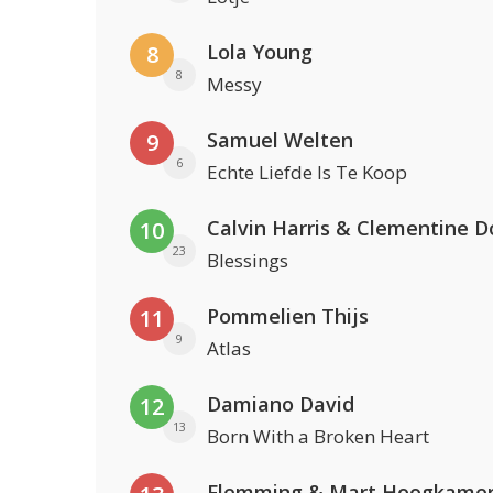
Lola Young
8
8
Messy
Samuel Welten
9
6
Echte Liefde Is Te Koop
Calvin Harris & Clementine D
10
23
Blessings
Pommelien Thijs
11
9
Atlas
Damiano David
12
13
Born With a Broken Heart
Flemming & Mart Hoogkame