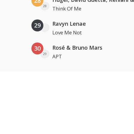
28
28
Think Of Me
Ravyn Lenae
29
Love Me Not
Rosé & Bruno Mars
30
29
APT