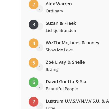
Alex Warren
2
2
Ordinary
Suzan & Freek
3
Lichtje Branden
WizTheMc, bees & honey
4
4
Show Me Love
Zoë Livay & Snelle
5
5
Ik Zing
David Guetta & Sia
6
7
Beautiful People
7
3
Lotje