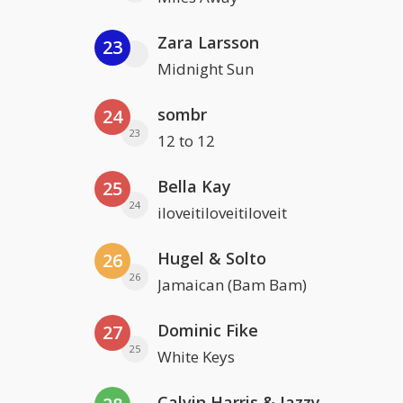
Zara Larsson
23
Midnight Sun
sombr
24
23
12 to 12
Bella Kay
25
24
iloveitiloveitiloveit
Hugel & Solto
26
26
Jamaican (Bam Bam)
Dominic Fike
27
25
White Keys
Calvin Harris & Jazzy