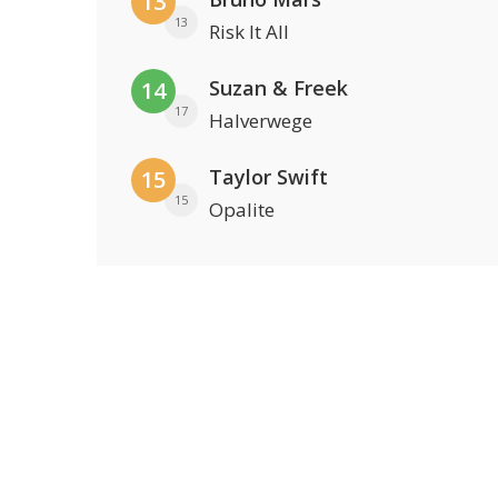
13
13
Risk It All
Suzan & Freek
14
17
Halverwege
Taylor Swift
15
15
Opalite