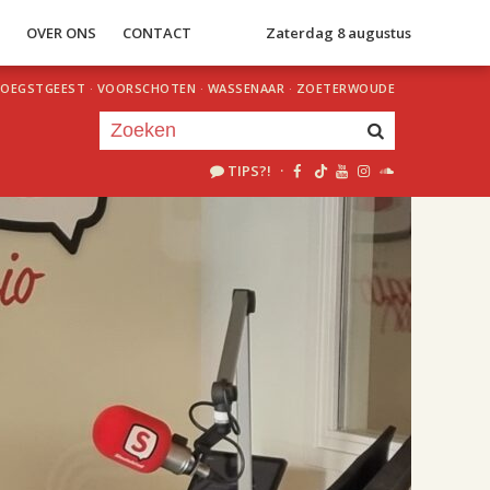
S
OVER ONS
CONTACT
Zaterdag 8 augustus
OEGSTGEEST
·
VOORSCHOTEN
·
WASSENAAR
·
ZOETERWOUDE
TIPS?!
·
Je luistert nu naar
uur 1 van 2
«
Vorig uur
Volgend uur
»
18.00