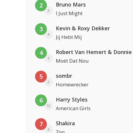
Bruno Mars
2
3
I Just Might
Kevin & Roxy Dekker
3
4
Jij Hebt Mij
Robert Van Hemert & Donnie
4
5
Moët Dat Nou
sombr
5
2
Homewrecker
Harry Styles
6
12
American Girls
Shakira
7
6
Zoo