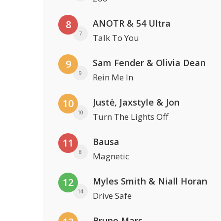
ANOTR & 54 Ultra
8
7
Talk To You
Sam Fender & Olivia Dean
9
9
Rein Me In
Justė, Jaxstyle & Jon
10
10
Turn The Lights Off
Bausa
11
8
Magnetic
Myles Smith & Niall Horan
12
14
Drive Safe
Bruno Mars