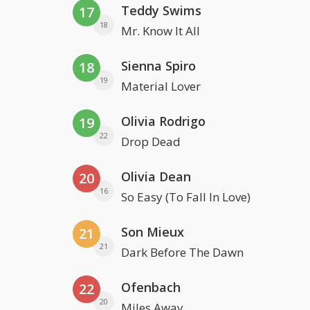
Teddy Swims
17
18
Mr. Know It All
Sienna Spiro
18
19
Material Lover
Olivia Rodrigo
19
22
Drop Dead
Olivia Dean
20
16
So Easy (To Fall In Love)
Son Mieux
21
21
Dark Before The Dawn
Ofenbach
22
20
Miles Away