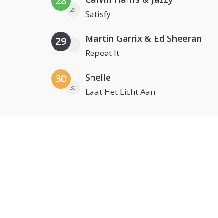
28
29
Satisfy
Martin Garrix & Ed Sheeran
29
Repeat It
Snelle
30
30
Laat Het Licht Aan