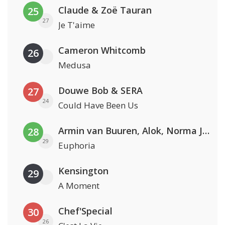
Claude & Zoë Tauran
25
27
Je T'aime
Cameron Whitcomb
26
Medusa
Douwe Bob & SERA
27
24
Could Have Been Us
Armin van Buuren, Alok, Norma Jean Martine & LAWRENT
28
29
Euphoria
Kensington
29
A Moment
Chef'Special
30
26