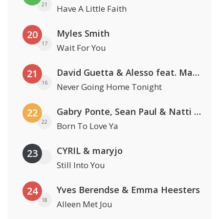
21
Have A Little Faith
Myles Smith
20
17
Wait For You
David Guetta & Alesso feat. Madison Love
21
16
Never Going Home Tonight
Gabry Ponte, Sean Paul & Natti Natasha
22
22
Born To Love Ya
CYRIL & maryjo
23
Still Into You
Yves Berendse & Emma Heesters
24
18
Alleen Met Jou