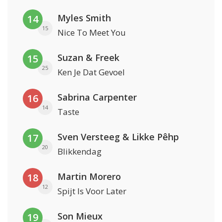
Myles Smith
14
15
Nice To Meet You
Suzan & Freek
15
25
Ken Je Dat Gevoel
Sabrina Carpenter
16
14
Taste
Sven Versteeg & Likke Pêhp
17
20
Blikkendag
Martin Morero
18
12
Spijt Is Voor Later
Son Mieux
19