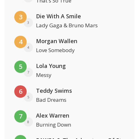
That's So True
Die With A Smile
3
3
Lady Gaga & Bruno Mars
Morgan Wallen
4
4
Love Somebody
Lola Young
5
7
Messy
Teddy Swims
6
5
Bad Dreams
Alex Warren
7
8
Burning Down