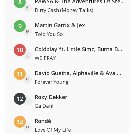
PAWSA & The Adventures Of Stevie V
8
9
Dirty Cash (Money Talks)
Martin Garrix & Jex
9
10
Told You So
Coldplay ft. Little Simz, Burna Boy, Elyanna & Tini
10
6
WE PRAY
David Guetta, Alphaville & Ava Max
11
11
Forever Young
Roxy Dekker
12
Ga Dan!
Rondé
13
13
Love Of My Life