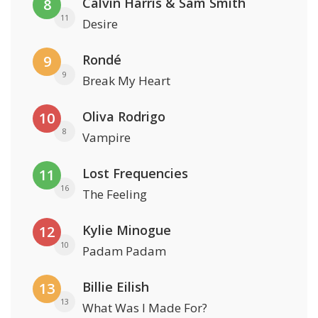
Calvin Harris & Sam Smith
8
11
Desire
Rondé
9
9
Break My Heart
Oliva Rodrigo
10
8
Vampire
Lost Frequencies
11
16
The Feeling
Kylie Minogue
12
10
Padam Padam
Billie Eilish
13
13
What Was I Made For?