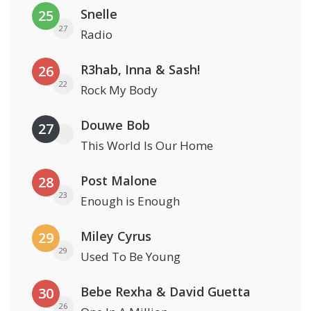
Snelle
25
27
Radio
R3hab, Inna & Sash!
26
22
Rock My Body
Douwe Bob
27
This World Is Our Home
Post Malone
28
23
Enough is Enough
Miley Cyrus
29
29
Used To Be Young
Bebe Rexha & David Guetta
30
26