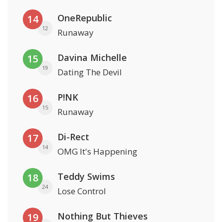
OneRepublic
14
12
Runaway
Davina Michelle
15
19
Dating The Devil
P!NK
16
15
Runaway
Di-Rect
17
14
OMG It's Happening
Teddy Swims
18
24
Lose Control
Nothing But Thieves
19