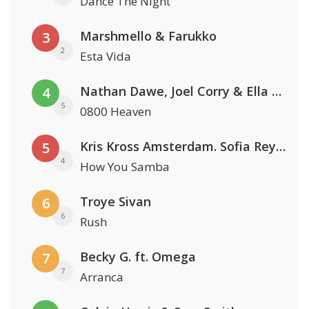
Dance The Night
Marshmello & Farukko
3
2
Esta Vida
Nathan Dawe, Joel Corry & Ella Henderson
4
5
0800 Heaven
Kris Kross Amsterdam. Sofia Reyes & Tinie Tempah
5
4
How You Samba
Troye Sivan
6
6
Rush
Becky G. ft. Omega
7
7
Arranca