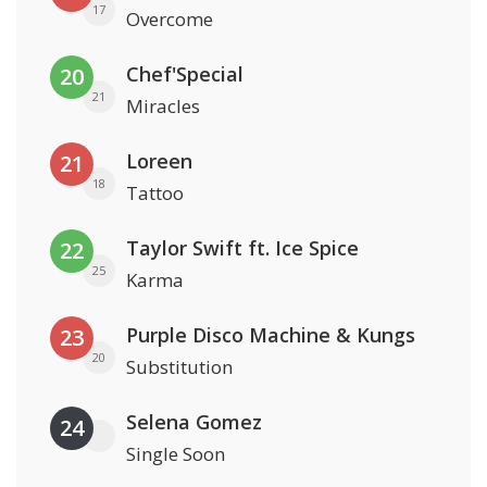
17
Overcome
Chef'Special
20
21
Miracles
Loreen
21
18
Tattoo
Taylor Swift ft. Ice Spice
22
25
Karma
Purple Disco Machine & Kungs
23
20
Substitution
Selena Gomez
24
Single Soon