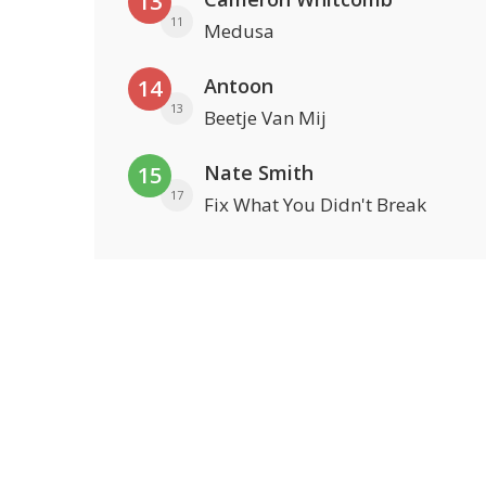
13
11
Medusa
Antoon
14
13
Beetje Van Mij
Nate Smith
15
17
Fix What You Didn't Break