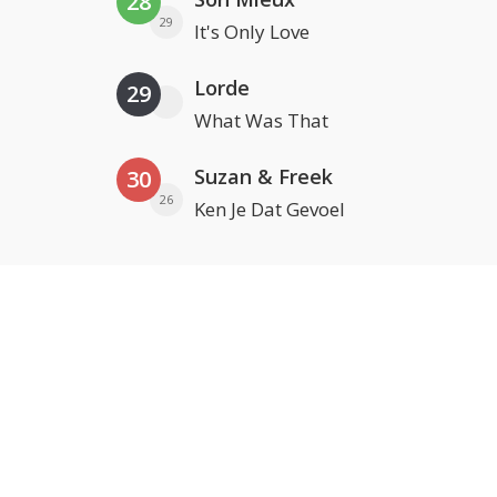
28
29
It's Only Love
Lorde
29
What Was That
Suzan & Freek
30
26
Ken Je Dat Gevoel