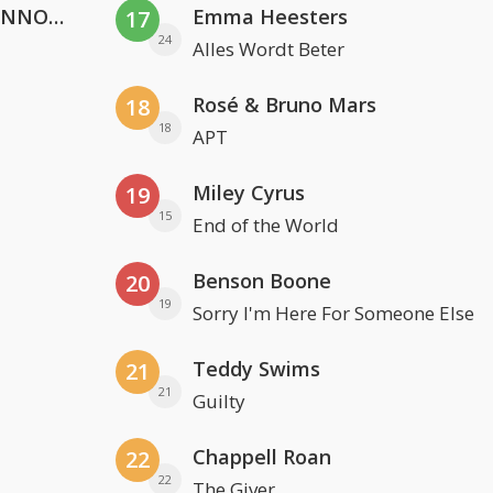
Lustrum U.V.S.V/N.V.V.S.U. & ANNO ONS & Jopke van Dobbenburgh & Roeland Beelen
Emma Heesters
17
24
Alles Wordt Beter
Rosé & Bruno Mars
18
18
APT
Miley Cyrus
19
15
End of the World
Benson Boone
20
19
Sorry I'm Here For Someone Else
Teddy Swims
21
21
Guilty
Chappell Roan
22
22
The Giver