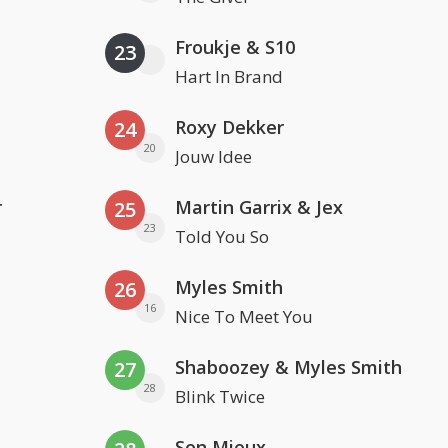
Froukje & S10
23
Hart In Brand
Roxy Dekker
24
20
Jouw Idee
r
Martin Garrix & Jex
25
23
Told You So
Myles Smith
26
16
Nice To Meet You
Shaboozey & Myles Smith
27
28
Blink Twice
Son Mieux