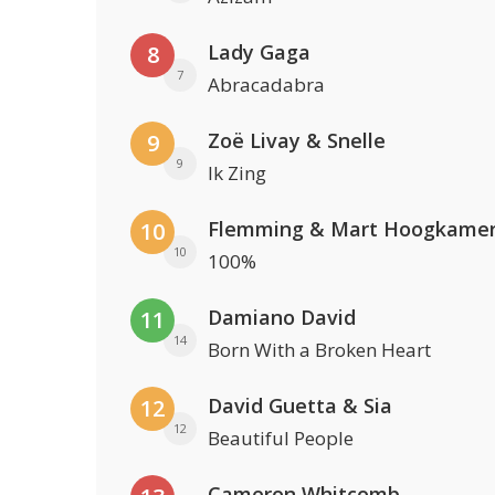
Lady Gaga
8
7
Abracadabra
Zoë Livay & Snelle
9
9
Ik Zing
Flemming & Mart Hoogkame
10
10
100%
Damiano David
11
14
Born With a Broken Heart
David Guetta & Sia
12
12
Beautiful People
Cameron Whitcomb