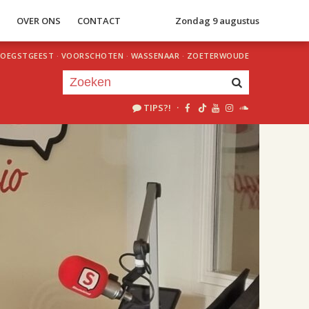
S
OVER ONS
CONTACT
Zondag 9 augustus
OEGSTGEEST
·
VOORSCHOTEN
·
WASSENAAR
·
ZOETERWOUDE
TIPS?!
·
Je luistert nu naar
uur 1 van 2
«
Vorig uur
Volgend uur
»
18.00