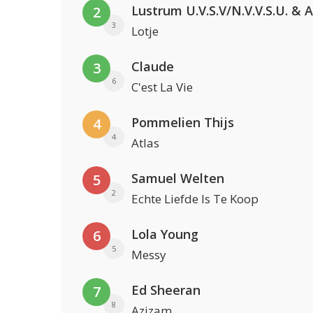
2
3
Lotje
Claude
3
6
C'est La Vie
Pommelien Thijs
4
4
Atlas
Samuel Welten
5
2
Echte Liefde Is Te Koop
Lola Young
6
5
Messy
Ed Sheeran
7
8
Azizam