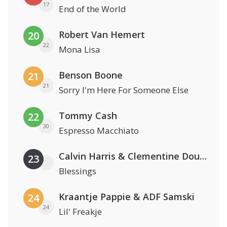
17
End of the World
Robert Van Hemert
20
22
Mona Lisa
Benson Boone
21
21
Sorry I'm Here For Someone Else
Tommy Cash
22
30
Espresso Macchiato
Calvin Harris & Clementine Douglas
23
Blessings
Kraantje Pappie & ADF Samski
24
24
Lil' Freakje