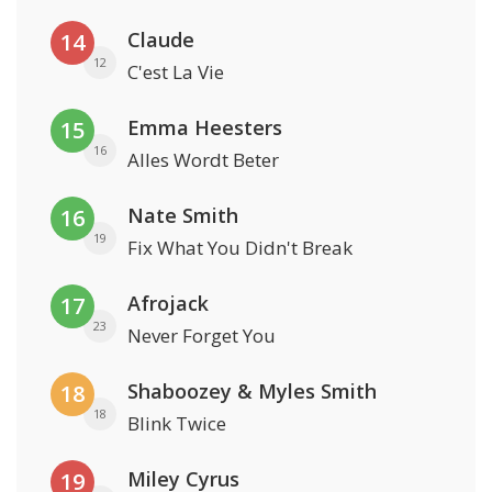
Claude
14
12
C'est La Vie
Emma Heesters
15
16
Alles Wordt Beter
Nate Smith
16
19
Fix What You Didn't Break
Afrojack
17
23
Never Forget You
Shaboozey & Myles Smith
18
18
Blink Twice
Miley Cyrus
19