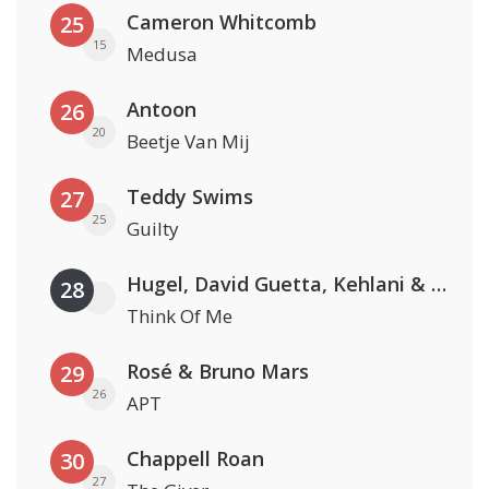
Cameron Whitcomb
25
15
Medusa
Antoon
26
20
Beetje Van Mij
Teddy Swims
27
25
Guilty
Hugel, David Guetta, Kehlani & Daecolm
28
Think Of Me
Rosé & Bruno Mars
29
26
APT
Chappell Roan
30
27