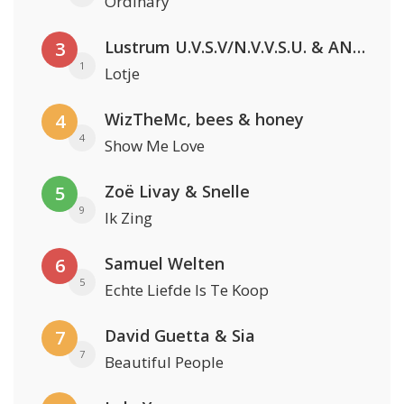
Ordinary
Lustrum U.V.S.V/N.V.V.S.U. & ANNO ONS & Jopke van Dobbenburgh & Roeland Beelen
3
1
Lotje
WizTheMc, bees & honey
4
4
Show Me Love
Zoë Livay & Snelle
5
9
Ik Zing
Samuel Welten
6
5
Echte Liefde Is Te Koop
David Guetta & Sia
7
7
Beautiful People