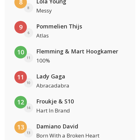
Lola Young
8
8
Messy
Pommelien Thijs
9
6
Atlas
Flemming & Mart Hoogkamer
10
11
100%
Lady Gaga
11
10
Abracadabra
Froukje & S10
12
14
Hart In Brand
Damiano David
13
13
Born With a Broken Heart