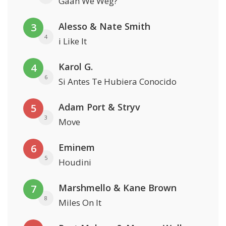
Gaan We Weg?
Alesso & Nate Smith
3
4
i Like It
Karol G.
4
6
Si Antes Te Hubiera Conocido
Adam Port & Stryv
5
3
Move
Eminem
6
5
Houdini
Marshmello & Kane Brown
7
8
Miles On It