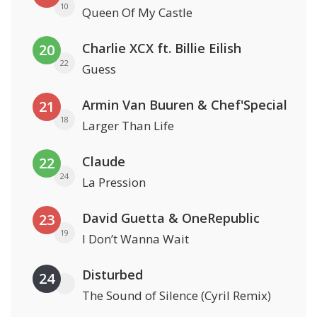
10
Queen Of My Castle
Charlie XCX ft. Billie Eilish
20
22
Guess
Armin Van Buuren & Chef'Special
21
18
Larger Than Life
Claude
22
24
La Pression
David Guetta & OneRepublic
23
19
I Don’t Wanna Wait
Disturbed
24
The Sound of Silence (Cyril Remix)