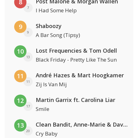
Post Malone & Morgan Wallen
8
7
I Had Some Help
Shaboozy
9
9
A Bar Song (Tipsy)
Lost Frequencies & Tom Odell
10
13
Black Friday - Pretty Like The Sun
André Hazes & Mart Hoogkamer
11
11
Zij Is Van Mij
Martin Garrix ft. Carolina Liar
12
17
Smile
Clean Bandit, Anne-Marie & David Guetta
13
20
Cry Baby