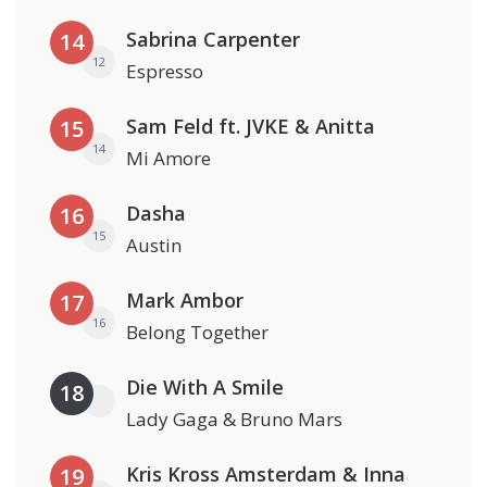
Sabrina Carpenter
14
12
Espresso
Sam Feld ft. JVKE & Anitta
15
14
Mi Amore
Dasha
16
15
Austin
Mark Ambor
17
16
Belong Together
Die With A Smile
18
Lady Gaga & Bruno Mars
Kris Kross Amsterdam & Inna
19