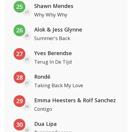
Shawn Mendes
25
27
Why Why Why
Alok & Jess Glynne
26
28
Summer's Back
Yves Berendse
27
25
Terug In De Tijd
Rondé
28
21
Taking Back My Love
Emma Heesters & Rolf Sanchez
29
26
Contigo
Dua Lipa
30
23