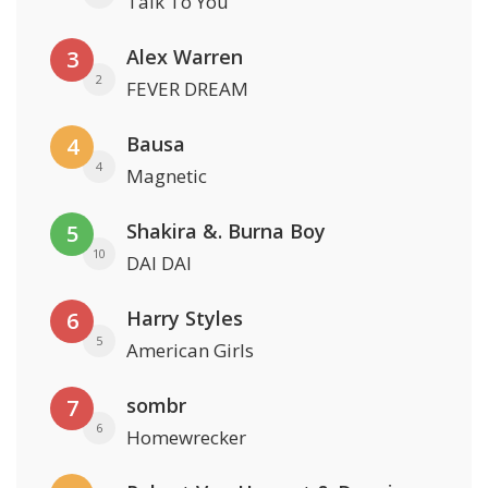
Talk To You
Alex Warren
3
2
FEVER DREAM
Bausa
4
4
Magnetic
Shakira &. Burna Boy
5
10
DAI DAI
Harry Styles
6
5
American Girls
sombr
7
6
Homewrecker