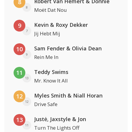
Robert Van Hemert & Donnie
8
8
Moët Dat Nou
Kevin & Roxy Dekker
9
7
Jij Hebt Mij
Sam Fender & Olivia Dean
10
9
Rein Me In
Teddy Swims
11
13
Mr. Know It All
Myles Smith & Niall Horan
12
12
Drive Safe
Justė, Jaxstyle & Jon
13
11
Turn The Lights Off