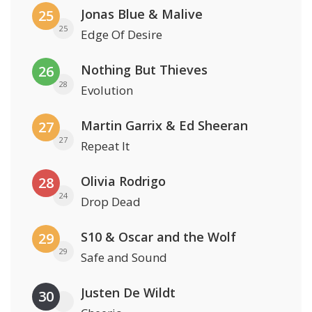
Jonas Blue & Malive
25
25
Edge Of Desire
Nothing But Thieves
26
28
Evolution
Martin Garrix & Ed Sheeran
27
27
Repeat It
Olivia Rodrigo
28
24
Drop Dead
S10 & Oscar and the Wolf
29
29
Safe and Sound
Justen De Wildt
30