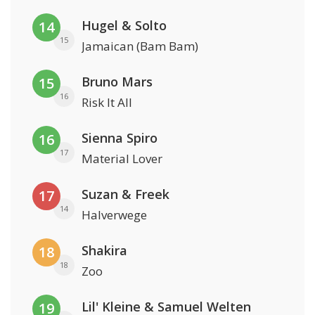
Hugel & Solto
14
15
Jamaican (Bam Bam)
Bruno Mars
15
16
Risk It All
Sienna Spiro
16
17
Material Lover
Suzan & Freek
17
14
Halverwege
Shakira
18
18
Zoo
Lil' Kleine & Samuel Welten
19