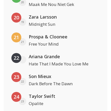
20
Maak Me Nou Niet Gek
Zara Larsson
20
19
Midnight Sun
Prospa & Cloonee
21
21
Free Your Mind
Ariana Grande
22
Hate That I Made You Love Me
Son Mieux
23
22
Dark Before The Dawn
Taylor Swift
24
23
Opalite