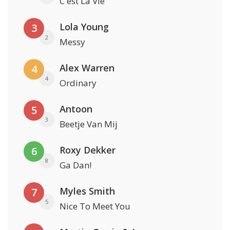
C'est La Vie
Lola Young
3
2
Messy
Alex Warren
4
4
Ordinary
Antoon
5
3
Beetje Van Mij
Roxy Dekker
6
8
Ga Dan!
Myles Smith
7
5
Nice To Meet You