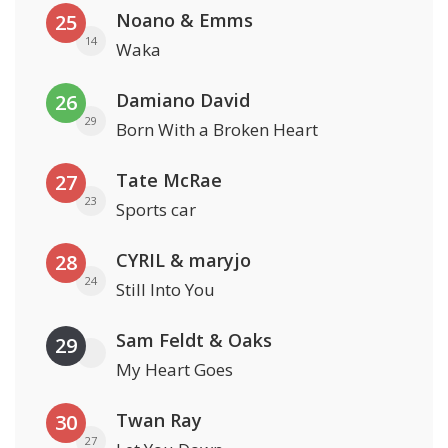
Noano & Emms
25
14
Waka
Damiano David
26
29
Born With a Broken Heart
Tate McRae
27
23
Sports car
CYRIL & maryjo
28
24
Still Into You
Sam Feldt & Oaks
29
My Heart Goes
Twan Ray
30
27