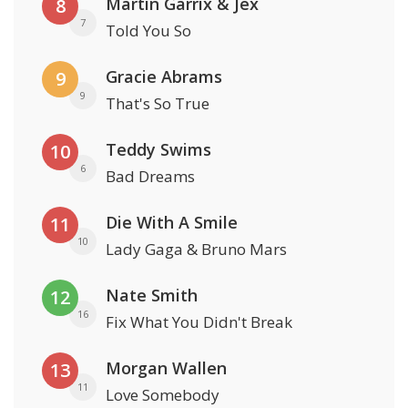
Martin Garrix & Jex
8
7
Told You So
Gracie Abrams
9
9
That's So True
Teddy Swims
10
6
Bad Dreams
Die With A Smile
11
10
Lady Gaga & Bruno Mars
Nate Smith
12
16
Fix What You Didn't Break
Morgan Wallen
13
11
Love Somebody