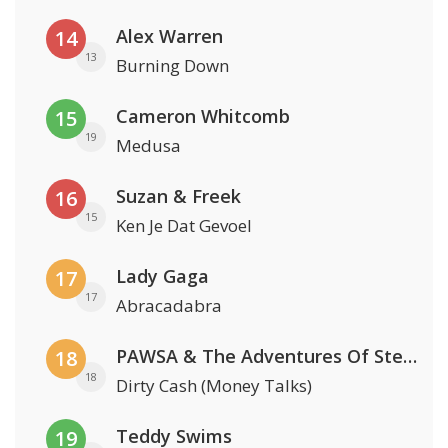
Alex Warren
14
13
Burning Down
Cameron Whitcomb
15
19
Medusa
Suzan & Freek
16
15
Ken Je Dat Gevoel
Lady Gaga
17
17
Abracadabra
PAWSA & The Adventures Of Stevie V
18
18
Dirty Cash (Money Talks)
Teddy Swims
19