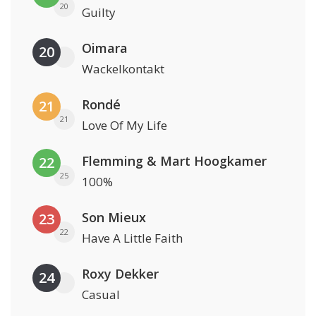
20
Guilty
Oimara
20
Wackelkontakt
Rondé
21
21
Love Of My Life
Flemming & Mart Hoogkamer
22
25
100%
Son Mieux
23
22
Have A Little Faith
Roxy Dekker
24
Casual