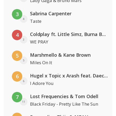
Lady Gaga & Bruno Mars
Sabrina Carpenter
3
4
Taste
Coldplay ft. Little Simz, Burna Boy, Elyanna & Tini
4
3
WE PRAY
Marshmello & Kane Brown
5
5
Miles On It
Hugel x Topic x Arash feat. Daecolm
6
6
I Adore You
Lost Frequencies & Tom Odell
7
11
Black Friday - Pretty Like The Sun