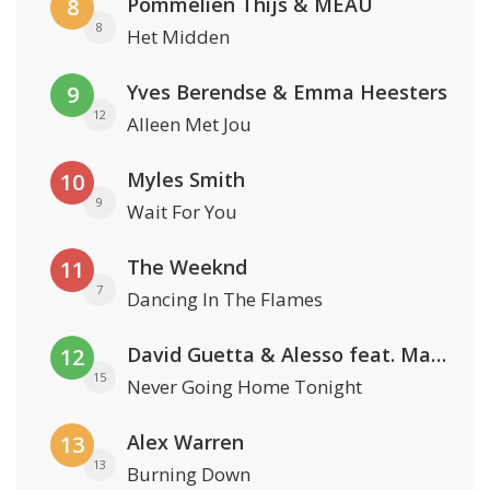
Pommelien Thijs & MEAU
8
8
Het Midden
Yves Berendse & Emma Heesters
9
12
Alleen Met Jou
Myles Smith
10
9
Wait For You
The Weeknd
11
7
Dancing In The Flames
David Guetta & Alesso feat. Madison Love
12
15
Never Going Home Tonight
Alex Warren
13
13
Burning Down