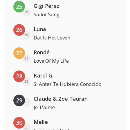
Gigi Perez
25
29
Sailor Song
Luna
26
19
Dat Is Het Leven
Rondé
27
27
Love Of My Life
Karol G.
28
23
Si Antes Te Hubiera Conocido
Claude & Zoë Tauran
29
Je T'aime
Melle
30
26