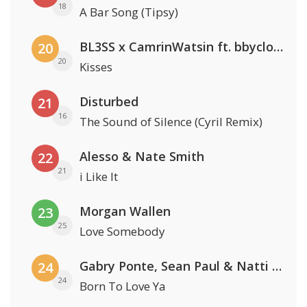
18
A Bar Song (Tipsy)
BL3SS x CamrinWatsin ft. bbyclose
20
20
Kisses
Disturbed
21
16
The Sound of Silence (Cyril Remix)
Alesso & Nate Smith
22
21
i Like It
Morgan Wallen
23
25
Love Somebody
Gabry Ponte, Sean Paul & Natti Natasha
24
24
Born To Love Ya