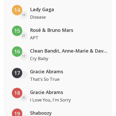
Lady Gaga
14
14
Disease
Rosé & Bruno Mars
15
22
APT
Clean Bandit, Anne-Marie & David Guetta
16
17
Cry Baby
Gracie Abrams
17
That's So True
Gracie Abrams
18
10
I Love You, I'm Sorry
Shaboozy
19