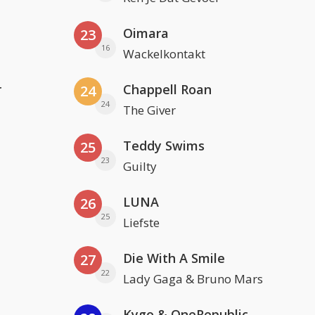
Oimara
23
16
Wackelkontakt
r
Chappell Roan
24
24
The Giver
Teddy Swims
25
23
Guilty
LUNA
26
25
Liefste
Die With A Smile
27
22
Lady Gaga & Bruno Mars
Kygo & OneRepublic