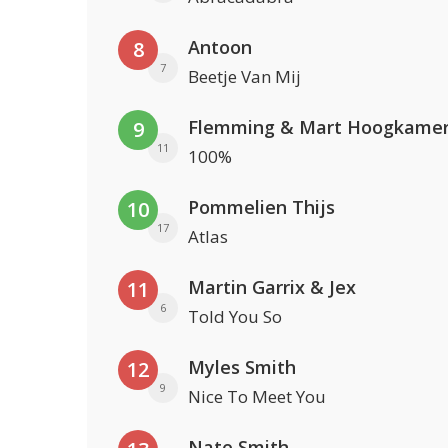
Antoon
8
7
Beetje Van Mij
Flemming & Mart Hoogkame
9
11
100%
Pommelien Thijs
10
17
Atlas
Martin Garrix & Jex
11
6
Told You So
Myles Smith
12
9
Nice To Meet You
Nate Smith