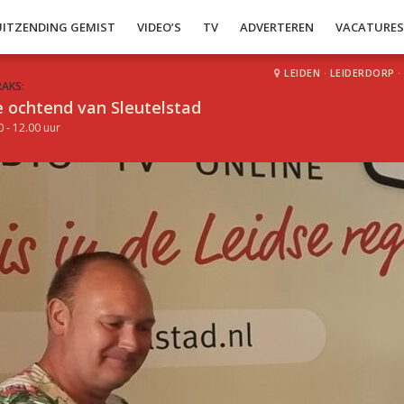
UITZENDING GEMIST
VIDEO’S
TV
ADVERTEREN
VACATURE
LEIDEN
·
LEIDERDORP
·
RAKS:
 ochtend van Sleutelstad
0 - 12.00 uur