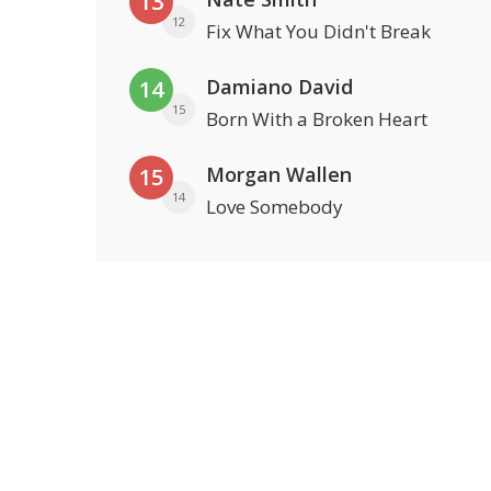
13
12
Fix What You Didn't Break
Damiano David
14
15
Born With a Broken Heart
Morgan Wallen
15
14
Love Somebody