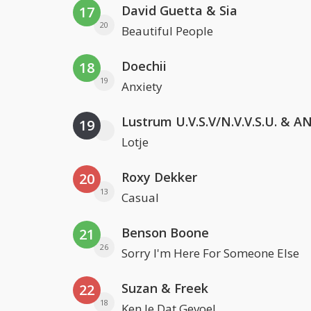
David Guetta & Sia
17
20
Beautiful People
Doechii
18
19
Anxiety
19
Lotje
Roxy Dekker
20
13
Casual
Benson Boone
21
26
Sorry I'm Here For Someone Else
Suzan & Freek
22
18
Ken Je Dat Gevoel