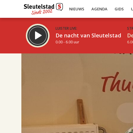
NIEUWS
AGENDA
GIDS
LUISTER LIVE:
ST
De nacht van Sleutelstad
De
0.00 - 6.00 uur
6.0
17.00
Inklappen