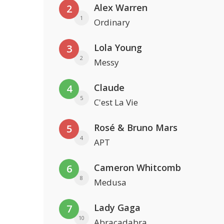
Alex Warren
2
1
Ordinary
Lola Young
3
2
Messy
Claude
4
5
C'est La Vie
Rosé & Bruno Mars
5
4
APT
Cameron Whitcomb
6
8
Medusa
Lady Gaga
7
10
Abracadabra