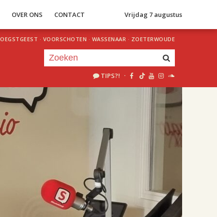
S
OVER ONS
CONTACT
Vrijdag 7 augustus
OEGSTGEEST
·
VOORSCHOTEN
·
WASSENAAR
·
ZOETERWOUDE
TIPS?!
·
Je luistert nu naar
uur 1 van 2
«
Vorig uur
Volgend uur
»
18.00