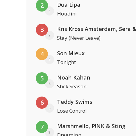
Dua Lipa
2
3
Houdini
3
2
Stay (Never Leave)
Son Mieux
4
4
Tonight
Noah Kahan
5
6
Stick Season
Teddy Swims
6
5
Lose Control
Marshmello, P!NK & Sting
7
9
Dreaming