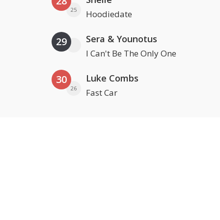
28
25
Hoodiedate
Sera & Younotus
29
I Can't Be The Only One
Luke Combs
30
26
Fast Car