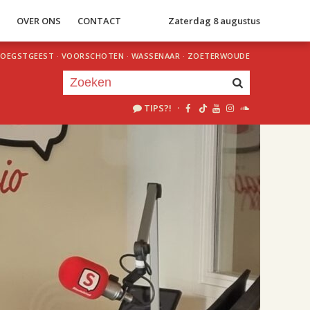
S
OVER ONS
CONTACT
Zaterdag 8 augustus
OEGSTGEEST
·
VOORSCHOTEN
·
WASSENAAR
·
ZOETERWOUDE
TIPS?!
·
Je luistert nu naar
uur 1 van 2
«
Vorig uur
Volgend uur
»
18.00