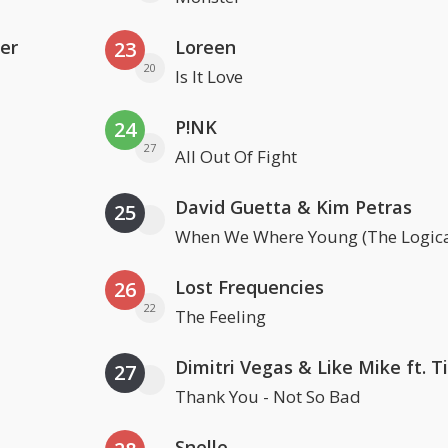
er
Loreen
23
20
Is It Love
P!NK
24
27
All Out Of Fight
David Guetta & Kim Petras
25
When We Where Young (The Logica
Lost Frequencies
26
22
The Feeling
27
Thank You - Not So Bad
Snelle