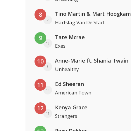
Tino Martin & Mart Hoogkam
8
7
Hartslag Van De Stad
Tate Mcrae
9
13
Exes
Anne-Marie ft. Shania Twain
10
8
Unhealthy
Ed Sheeran
11
10
American Town
Kenya Grace
12
11
Strangers
Roxy Dekker