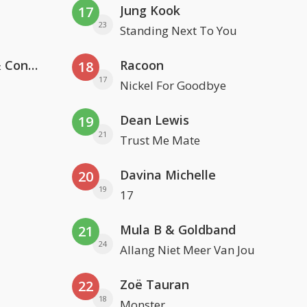
Jung Kook
17
23
Standing Next To You
Kris Kross Amsterdam, Sera & Conor Maynard
Racoon
18
17
Nickel For Goodbye
Dean Lewis
19
21
Trust Me Mate
Davina Michelle
20
19
17
Mula B & Goldband
21
24
Allang Niet Meer Van Jou
Zoë Tauran
22
18
Monster