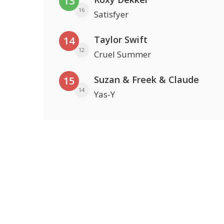
13
16
Satisfyer
Taylor Swift
14
12
Cruel Summer
Suzan & Freek & Claude
15
14
Yas-Y