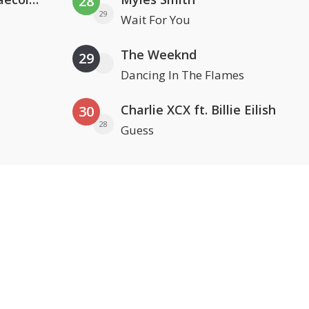
28
29
Wait For You
The Weeknd
29
Dancing In The Flames
Charlie XCX ft. Billie Eilish
30
28
Guess