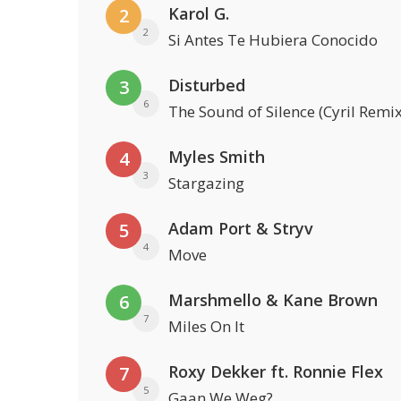
Karol G.
2
2
Si Antes Te Hubiera Conocido
Disturbed
3
6
The Sound of Silence (Cyril Remix
Myles Smith
4
3
Stargazing
Adam Port & Stryv
5
4
Move
Marshmello & Kane Brown
6
7
Miles On It
Roxy Dekker ft. Ronnie Flex
7
5
Gaan We Weg?