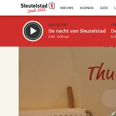
NIEUWS
AGENDA
GIDS
LUISTER LIVE:
ST
De nacht van Sleutelstad
De
0.00 - 6.00 uur
6.0
17.00
Inklappen