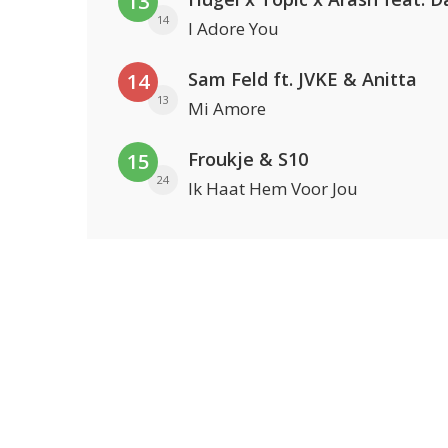
13
14
I Adore You
Sam Feld ft. JVKE & Anitta
14
13
Mi Amore
Froukje & S10
15
24
Ik Haat Hem Voor Jou