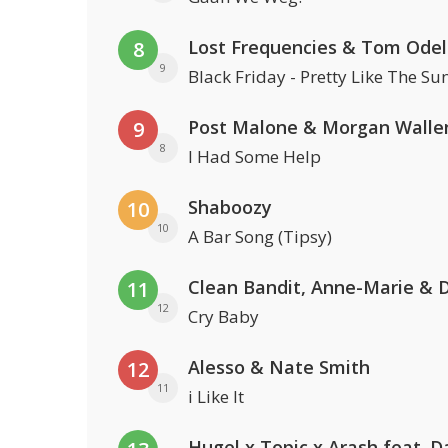
Lost Frequencies & Tom Odel
8
9
Black Friday - Pretty Like The Su
Post Malone & Morgan Walle
9
8
I Had Some Help
Shaboozy
10
10
A Bar Song (Tipsy)
11
12
Cry Baby
Alesso & Nate Smith
12
11
i Like It