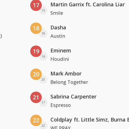
Martin Garrix ft. Carolina Liar
17
15
Smile
Dasha
18
18
)
Austin
Eminem
19
16
Houdini
Mark Ambor
20
20
Belong Together
Sabrina Carpenter
21
17
Espresso
22
22
WE PRAY