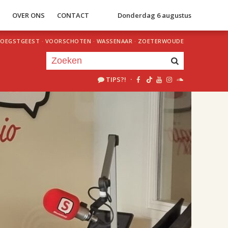
S
OVER ONS
CONTACT
Donderdag 6 augustus
OEGSTGEEST
·
VOORSCHOTEN
·
WASSENAAR
·
ZOETERWOUDE
TIPS?!
·
Je luistert nu naar
uur 1 van 2
«
Vorig uur
Volgend uur
»
18.00