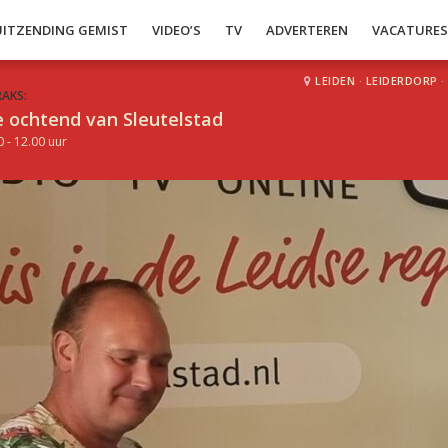
UITZENDING GEMIST
VIDEO’S
TV
ADVERTEREN
VACATURE
LEIDEN
·
LEIDERDORP
·
RAKS:
 ochtend van Sleutelstad
0 - 12.00 uur