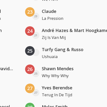
l
Claude
23
23
n
La Pression
n
André Hazes & Mart Hoogkam
24
21
Zij Is Van Mij
Turfy Gang & Russo
25
Ushuaia
Clean Bandit, Anne-Marie & David Guetta
Shawn Mendes
26
25
Why Why Why
Yves Berendse
27
27
Terug In De Tijd
Hugel x Topic x Arash feat. Daecolm
Myles Smith