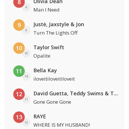
Olivia Dean
8
6
Man I Need
Justė, Jaxstyle & Jon
9
9
Turn The Lights Off
Taylor Swift
10
10
Opalite
Bella Kay
11
14
iloveitiloveitiloveit
David Guetta, Teddy Swims & Tones And I
12
11
Gone Gone Gone
RAYE
13
12
WHERE IS MY HUSBAND!