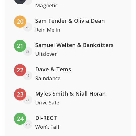
Magnetic
Sam Fender & Olivia Dean
20
20
Rein Me In
Samuel Welten & Bankzitters
21
22
Uitslover
Dave & Tems
22
19
Raindance
Myles Smith & Niall Horan
23
21
Drive Safe
DI-RECT
24
25
Won't Fall