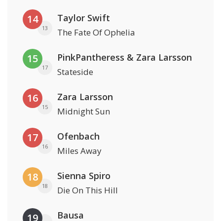
Taylor Swift
14
13
The Fate Of Ophelia
PinkPantheress & Zara Larsson
15
17
Stateside
Zara Larsson
16
15
Midnight Sun
Ofenbach
17
16
Miles Away
Sienna Spiro
18
18
Die On This Hill
Bausa
19