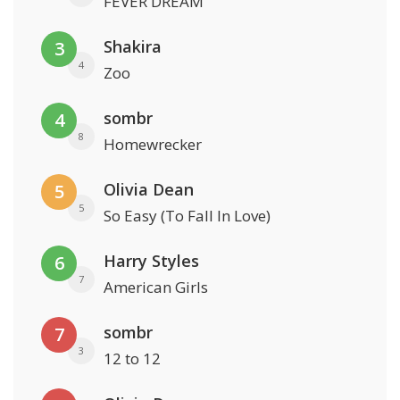
FEVER DREAM
Shakira
3
4
Zoo
sombr
4
8
Homewrecker
Olivia Dean
5
5
So Easy (To Fall In Love)
Harry Styles
6
7
American Girls
sombr
7
3
12 to 12