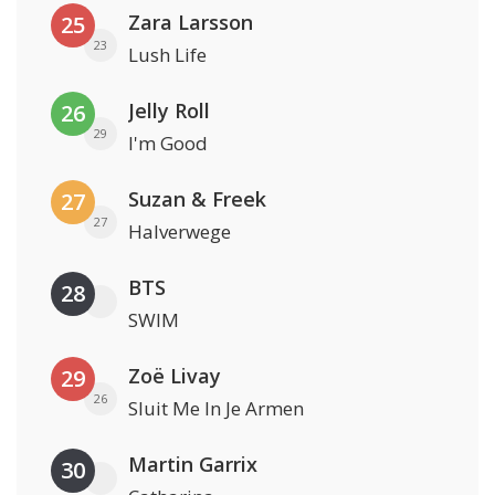
Zara Larsson
25
23
Lush Life
Jelly Roll
26
29
I'm Good
Suzan & Freek
27
27
Halverwege
BTS
28
SWIM
Zoë Livay
29
26
Sluit Me In Je Armen
Martin Garrix
30