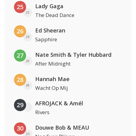
Lady Gaga
25
23
The Dead Dance
Ed Sheeran
26
26
Sapphire
Nate Smith & Tyler Hubbard
27
29
After Midnight
Hannah Mae
28
28
Wacht Op Mij
AFROJACK & Amél
29
Rivers
Douwe Bob & MEAU
30
25