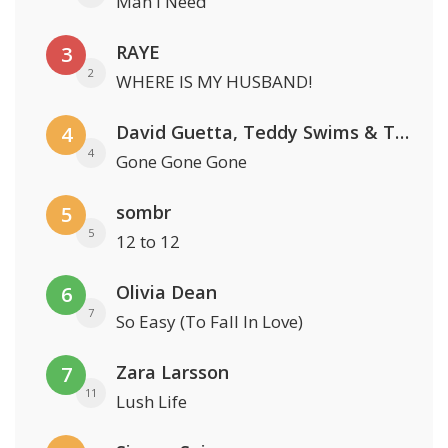
Man I Need
RAYE
3
2
WHERE IS MY HUSBAND!
David Guetta, Teddy Swims & Tones And I
4
4
Gone Gone Gone
sombr
5
5
12 to 12
Olivia Dean
6
7
So Easy (To Fall In Love)
Zara Larsson
7
11
Lush Life