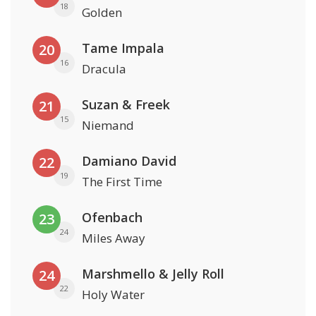
18
Golden
Tame Impala
20
16
Dracula
Suzan & Freek
21
15
Niemand
Damiano David
22
19
The First Time
Ofenbach
23
24
Miles Away
Marshmello & Jelly Roll
24
22
Holy Water