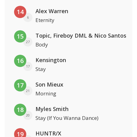
Alex Warren
14
6
Eternity
Topic, Fireboy DML & Nico Santos
15
27
Body
Kensington
16
17
Stay
Son Mieux
17
21
Morning
Myles Smith
18
20
Stay (If You Wanna Dance)
HUNTR/X
19