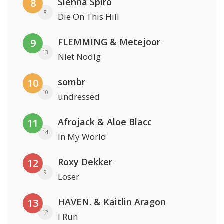
Sienna Spiro
8
8
Die On This Hill
FLEMMING & Metejoor
9
13
Niet Nodig
sombr
10
10
undressed
Afrojack & Aloe Blacc
11
14
In My World
Roxy Dekker
12
9
Loser
HAVEN. & Kaitlin Aragon
13
12
I Run