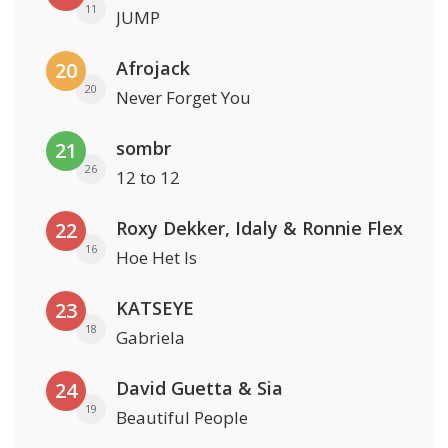
11
JUMP
Afrojack
20
20
Never Forget You
sombr
21
26
12 to 12
Roxy Dekker, Idaly & Ronnie Flex
22
16
Hoe Het Is
KATSEYE
23
18
Gabriela
David Guetta & Sia
24
19
Beautiful People