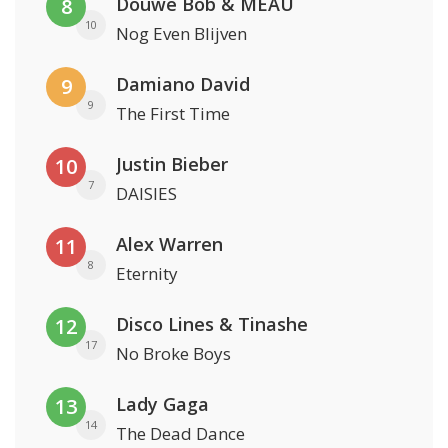
Douwe Bob & MEAU
8
10
Nog Even Blijven
Damiano David
9
9
The First Time
Justin Bieber
10
7
DAISIES
Alex Warren
11
8
Eternity
Disco Lines & Tinashe
12
17
No Broke Boys
Lady Gaga
13
14
The Dead Dance