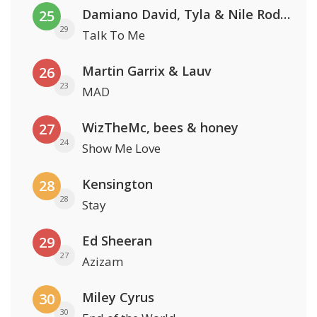
Damiano David, Tyla & Nile Rodgers
25
29
Talk To Me
Martin Garrix & Lauv
26
23
MAD
WizTheMc, bees & honey
27
24
Show Me Love
Kensington
28
28
Stay
Ed Sheeran
29
27
Azizam
Miley Cyrus
30
30