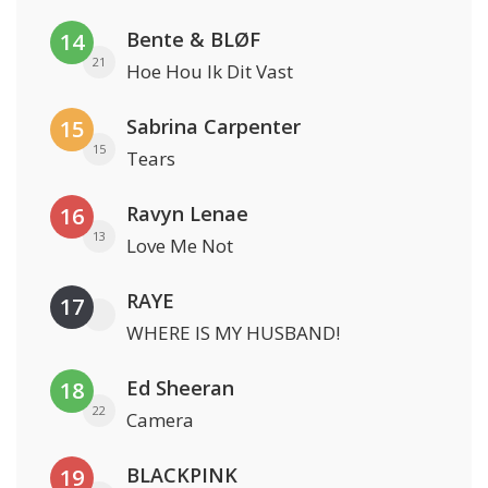
Bente & BLØF
14
21
Hoe Hou Ik Dit Vast
Sabrina Carpenter
15
15
Tears
Ravyn Lenae
16
13
Love Me Not
RAYE
17
WHERE IS MY HUSBAND!
Ed Sheeran
18
22
Camera
BLACKPINK
19