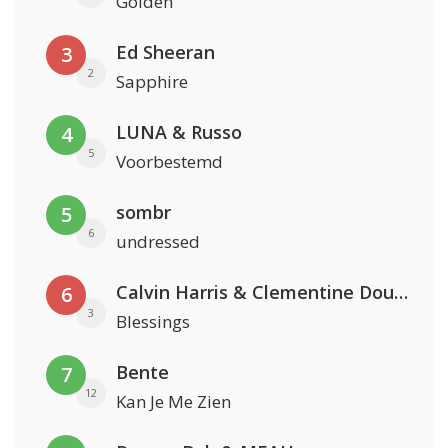
Golden
Ed Sheeran
3
2
Sapphire
LUNA & Russo
4
5
Voorbestemd
sombr
5
6
undressed
Calvin Harris & Clementine Douglas
6
3
Blessings
Bente
7
12
Kan Je Me Zien