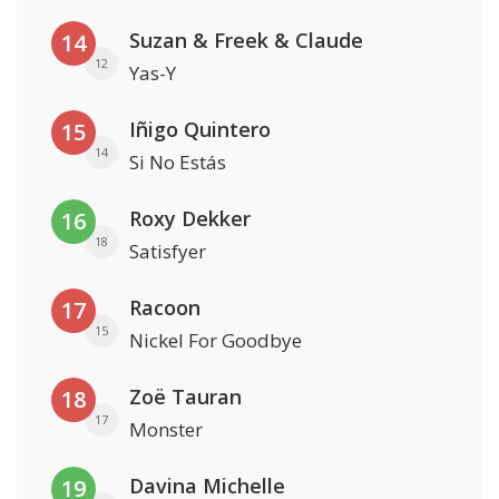
Suzan & Freek & Claude
14
12
Yas-Y
Iñigo Quintero
15
14
Si No Estás
Roxy Dekker
16
18
Satisfyer
Racoon
17
15
Nickel For Goodbye
Zoë Tauran
18
17
Monster
Davina Michelle
19