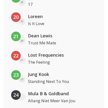
20
17
Loreen
20
19
Is It Love
Dean Lewis
21
28
Trust Me Mate
Lost Frequencies
22
21
The Feeling
Jung Kook
23
25
Standing Next To You
Mula B & Goldband
24
Allang Niet Meer Van Jou