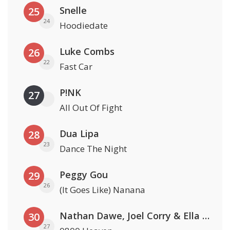
Snelle
25
24
Hoodiedate
Luke Combs
26
22
Fast Car
P!NK
27
All Out Of Fight
Dua Lipa
28
23
Dance The Night
Peggy Gou
29
26
(It Goes Like) Nanana
Nathan Dawe, Joel Corry & Ella Henderson
30
27