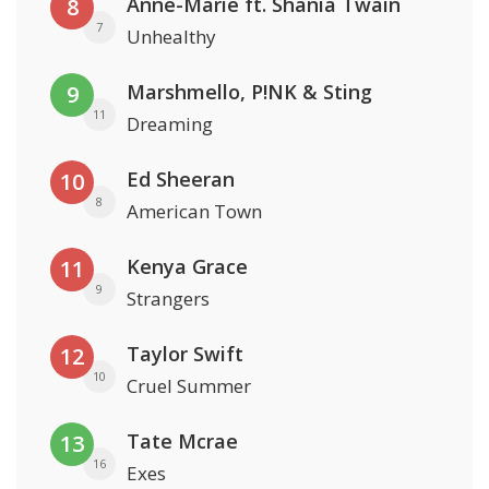
Anne-Marie ft. Shania Twain
8
7
Unhealthy
Marshmello, P!NK & Sting
9
11
Dreaming
Ed Sheeran
10
8
American Town
Kenya Grace
11
9
Strangers
Taylor Swift
12
10
Cruel Summer
Tate Mcrae
13
16
Exes