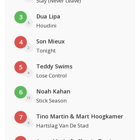
Stay (Never Leave)
Dua Lipa
3
5
Houdini
Son Mieux
4
2
Tonight
Teddy Swims
5
4
Lose Control
Noah Kahan
6
13
Stick Season
Tino Martin & Mart Hoogkamer
7
6
Hartslag Van De Stad