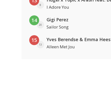
13
8
I Adore You
Gigi Perez
14
20
Sailor Song
Yves Berendse & Emma Hees
15
13
Alleen Met Jou