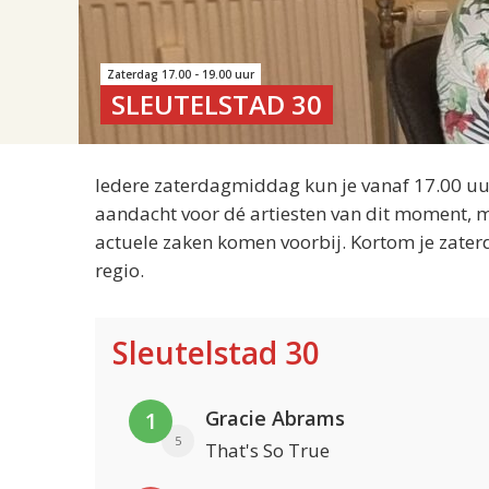
Zaterdag 17.00 - 19.00 uur
SLEUTELSTAD 30
Iedere zaterdagmiddag kun je vanaf 17.00 uur
aandacht voor dé artiesten van dit moment, m
actuele zaken komen voorbij. Kortom je zater
regio.
Sleutelstad 30
Gracie Abrams
1
5
That's So True