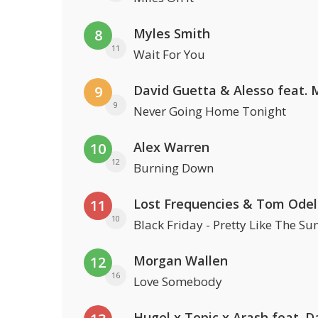
Myles Smith
8
11
Wait For You
9
9
Never Going Home Tonight
Alex Warren
10
12
Burning Down
Lost Frequencies & Tom Odel
11
10
Black Friday - Pretty Like The Su
Morgan Wallen
12
16
Love Somebody