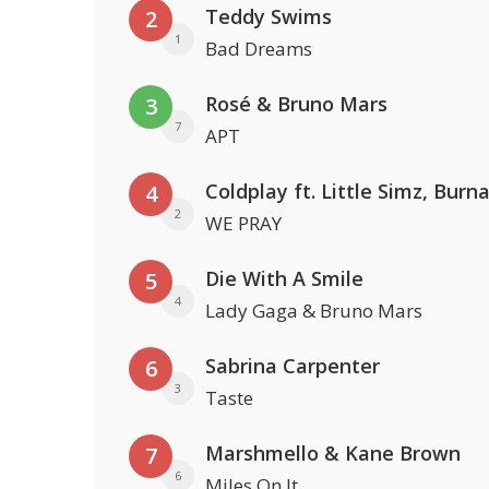
Teddy Swims
2
1
Bad Dreams
Rosé & Bruno Mars
3
7
APT
4
2
WE PRAY
Die With A Smile
5
4
Lady Gaga & Bruno Mars
Sabrina Carpenter
6
3
Taste
Marshmello & Kane Brown
7
6
Miles On It