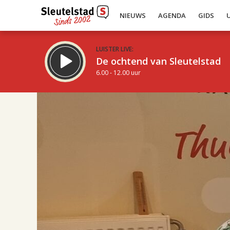
NIEUWS
AGENDA
GIDS
LUISTER LIVE:
De ochtend van Sleutelstad
6.00 - 12.00 uur
17.00
Inklappen