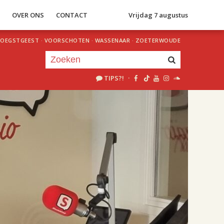
S
OVER ONS
CONTACT
Vrijdag 7 augustus
OEGSTGEEST
·
VOORSCHOTEN
·
WASSENAAR
·
ZOETERWOUDE
TIPS?!
·
Je luistert nu naar
uur 1 van 2
«
Vorig uur
Volgend uur
»
18.00