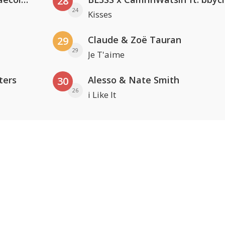
28
24
Kisses
Claude & Zoë Tauran
29
29
Je T'aime
ters
Alesso & Nate Smith
30
26
i Like It