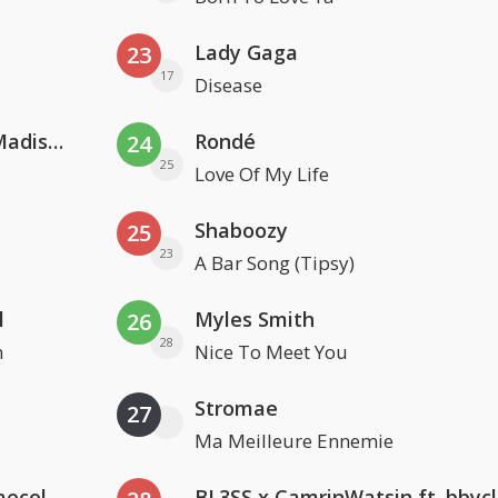
Lady Gaga
23
17
Disease
David Guetta & Alesso feat. Madison Love
Rondé
24
25
Love Of My Life
Shaboozy
25
23
A Bar Song (Tipsy)
l
Myles Smith
26
28
n
Nice To Meet You
Stromae
27
Ma Meilleure Ennemie
Hugel x Topic x Arash feat. Daecolm
BL3SS x CamrinWatsin ft. bbyc