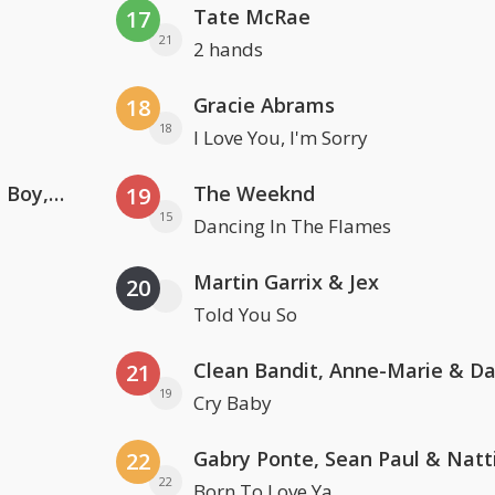
Tate McRae
17
21
2 hands
Gracie Abrams
18
18
I Love You, I'm Sorry
Coldplay ft. Little Simz, Burna Boy, Elyanna & Tini
The Weeknd
19
15
Dancing In The Flames
Martin Garrix & Jex
20
Told You So
21
19
Cry Baby
22
22
Born To Love Ya