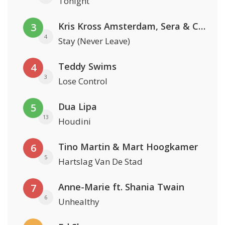
Tonight
Kris Kross Amsterdam, Sera & Conor Maynard
3
4
Stay (Never Leave)
Teddy Swims
4
3
Lose Control
Dua Lipa
5
13
Houdini
Tino Martin & Mart Hoogkamer
6
5
Hartslag Van De Stad
Anne-Marie ft. Shania Twain
7
6
Unhealthy