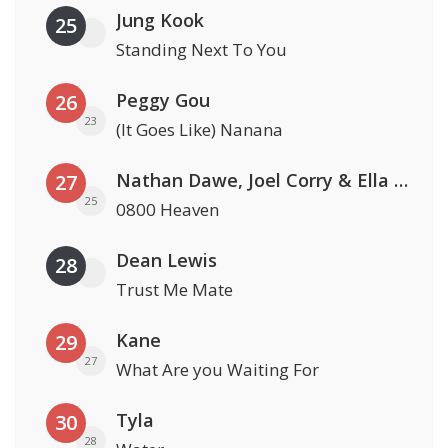
Jung Kook
25
Standing Next To You
Peggy Gou
26
23
(It Goes Like) Nanana
Nathan Dawe, Joel Corry & Ella Henderson
27
25
0800 Heaven
Dean Lewis
28
Trust Me Mate
Kane
29
27
What Are you Waiting For
Tyla
30
28