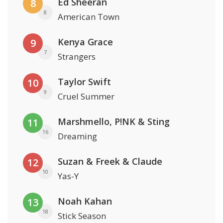
Ed Sheeran
8
8
American Town
Kenya Grace
9
7
Strangers
Taylor Swift
10
9
Cruel Summer
Marshmello, P!NK & Sting
11
16
Dreaming
Suzan & Freek & Claude
12
10
Yas-Y
Noah Kahan
13
18
Stick Season