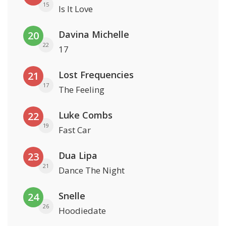
15
Is It Love
Davina Michelle
20
22
17
Lost Frequencies
21
17
The Feeling
Luke Combs
22
19
Fast Car
Dua Lipa
23
21
Dance The Night
Snelle
24
26
Hoodiedate