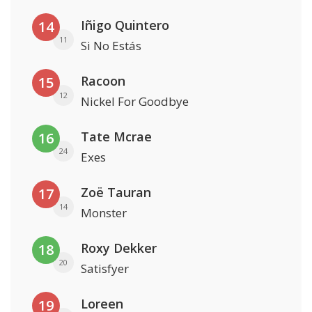
Iñigo Quintero
14
11
Si No Estás
Racoon
15
12
Nickel For Goodbye
Tate Mcrae
16
24
Exes
Zoë Tauran
17
14
Monster
Roxy Dekker
18
20
Satisfyer
Loreen
19