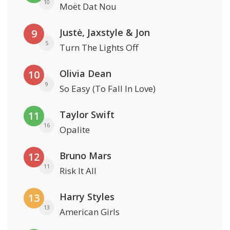
10
Moët Dat Nou
Justė, Jaxstyle & Jon
9
5
Turn The Lights Off
Olivia Dean
10
9
So Easy (To Fall In Love)
Taylor Swift
11
16
Opalite
Bruno Mars
12
11
Risk It All
Harry Styles
13
13
American Girls