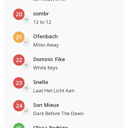
sombr
20
14
12 to 12
Ofenbach
21
21
Miles Away
Dominic Fike
22
19
White Keys
Snelle
23
18
Laat Het Licht Aan
Son Mieux
24
22
Dark Before The Dawn
Olivia Rodrigo