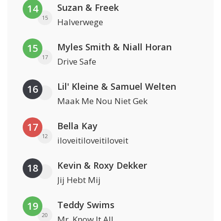
Suzan & Freek
14
15
Halverwege
Myles Smith & Niall Horan
15
17
Drive Safe
Lil' Kleine & Samuel Welten
16
Maak Me Nou Niet Gek
Bella Kay
17
12
iloveitiloveitiloveit
Kevin & Roxy Dekker
18
Jij Hebt Mij
Teddy Swims
19
20
Mr. Know It All