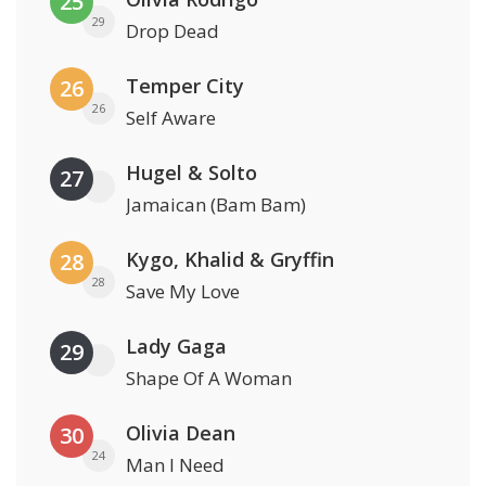
25
29
Drop Dead
Temper City
26
26
Self Aware
Hugel & Solto
27
Jamaican (Bam Bam)
Kygo, Khalid & Gryffin
28
28
Save My Love
Lady Gaga
29
Shape Of A Woman
Olivia Dean
30
24
Man I Need