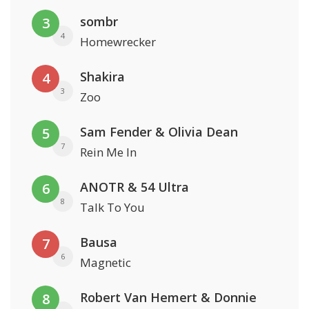
sombr
3
4
Homewrecker
Shakira
4
3
Zoo
Sam Fender & Olivia Dean
5
7
Rein Me In
ANOTR & 54 Ultra
6
8
Talk To You
Bausa
7
6
Magnetic
Robert Van Hemert & Donnie
8