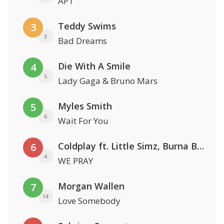
APT
Teddy Swims
3
3
Bad Dreams
Die With A Smile
4
5
Lady Gaga & Bruno Mars
Myles Smith
5
6
Wait For You
Coldplay ft. Little Simz, Burna Boy, Elyanna & Tini
6
4
WE PRAY
Morgan Wallen
7
14
Love Somebody