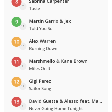
Sabrina Carpenter
8
7
Taste
Martin Garrix & Jex
9
11
Told You So
Alex Warren
10
10
Burning Down
Marshmello & Kane Brown
11
9
Miles On It
Gigi Perez
12
12
Sailor Song
David Guetta & Alesso feat. Madison Love
13
8
Never Going Home Tonight