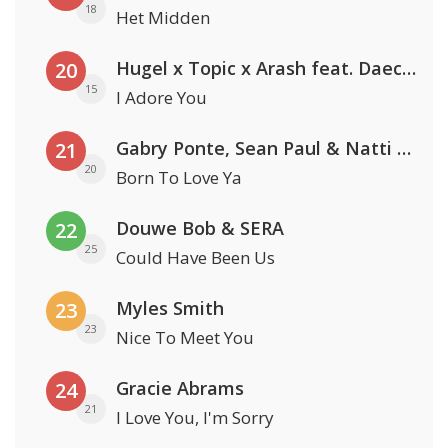
18
Het Midden
Hugel x Topic x Arash feat. Daecolm
20
15
I Adore You
Gabry Ponte, Sean Paul & Natti Natasha
21
20
Born To Love Ya
Douwe Bob & SERA
22
25
Could Have Been Us
Myles Smith
23
23
Nice To Meet You
Gracie Abrams
24
21
I Love You, I'm Sorry