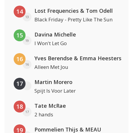
Lost Frequencies & Tom Odell
14
13
Black Friday - Pretty Like The Sun
Davina Michelle
15
19
I Won't Let Go
Yves Berendse & Emma Heesters
16
16
Alleen Met Jou
Martin Morero
17
Spijt Is Voor Later
Tate McRae
18
17
2 hands
Pommelien Thijs & MEAU
19