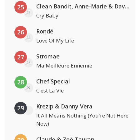
Clean Bandit, Anne-Marie & David Guetta
25
22
Cry Baby
Rondé
26
24
Love Of My Life
Stromae
27
26
Ma Meilleure Ennemie
Chef'Special
28
29
C'est La Vie
Krezip & Danny Vera
29
It All Means Nothing (You're Not Here
Now)
Claude & Zoë Tauran