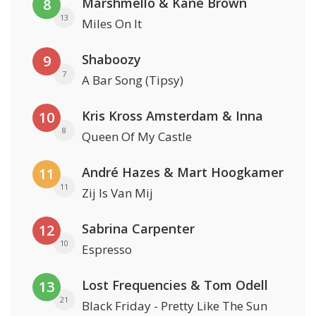
Marshmello & Kane Brown
8
13
Miles On It
Shaboozy
9
7
A Bar Song (Tipsy)
Kris Kross Amsterdam & Inna
10
8
Queen Of My Castle
André Hazes & Mart Hoogkamer
11
11
Zij Is Van Mij
Sabrina Carpenter
12
10
Espresso
Lost Frequencies & Tom Odell
13
21
Black Friday - Pretty Like The Sun