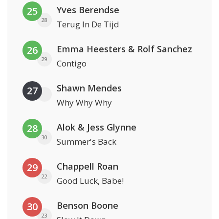
Yves Berendse
25
28
Terug In De Tijd
Emma Heesters & Rolf Sanchez
26
29
Contigo
Shawn Mendes
27
Why Why Why
Alok & Jess Glynne
28
30
Summer's Back
Chappell Roan
29
22
Good Luck, Babe!
Benson Boone
30
23