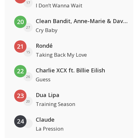
17
I Don’t Wanna Wait
Clean Bandit, Anne-Marie & David Guetta
20
27
Cry Baby
Rondé
21
15
Taking Back My Love
Charlie XCX ft. Billie Eilish
22
26
Guess
Dua Lipa
23
20
Training Season
Claude
24
La Pression