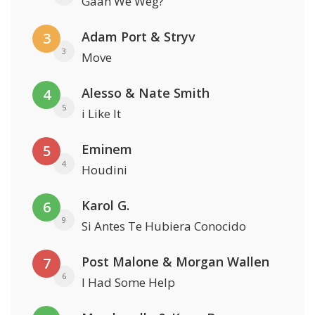
Gaan We Weg?
Adam Port & Stryv
3
3
Move
Alesso & Nate Smith
4
5
i Like It
Eminem
5
4
Houdini
Karol G.
6
9
Si Antes Te Hubiera Conocido
Post Malone & Morgan Wallen
7
6
I Had Some Help