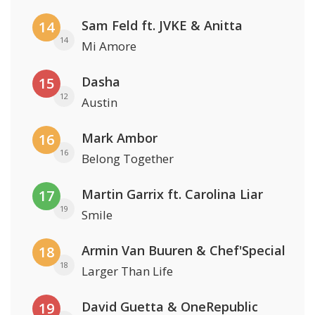
Sam Feld ft. JVKE & Anitta
14
14
Mi Amore
Dasha
15
12
Austin
Mark Ambor
16
16
Belong Together
Martin Garrix ft. Carolina Liar
17
19
Smile
Armin Van Buuren & Chef'Special
18
18
Larger Than Life
David Guetta & OneRepublic
19