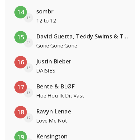
sombr
14
16
12 to 12
David Guetta, Teddy Swims & Tones And I
15
22
Gone Gone Gone
Justin Bieber
16
15
DAISIES
Bente & BLØF
17
13
Hoe Hou Ik Dit Vast
Ravyn Lenae
18
17
Love Me Not
Kensington
19