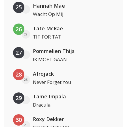
Hannah Mae
25
Wacht Op Mij
Tate McRae
26
29
TIT FOR TAT
Pommelien Thijs
27
IK MOET GAAN
Afrojack
28
25
Never Forget You
Tame Impala
29
Dracula
Roxy Dekker
30
23