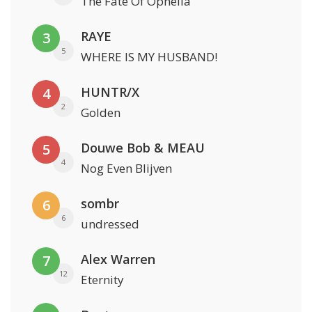
The Fate Of Ophelia
RAYE
3
5
WHERE IS MY HUSBAND!
HUNTR/X
4
2
Golden
Douwe Bob & MEAU
5
4
Nog Even Blijven
sombr
6
6
undressed
Alex Warren
7
12
Eternity