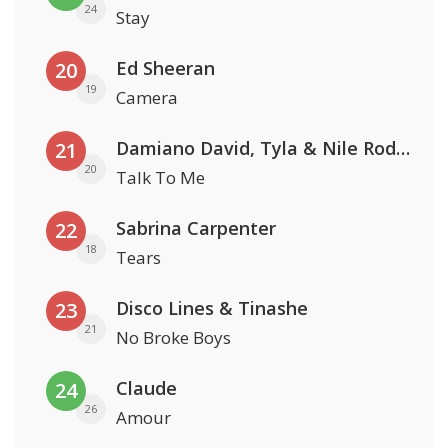
24
Stay
Ed Sheeran
20
19
Camera
Damiano David, Tyla & Nile Rodgers
21
20
Talk To Me
Sabrina Carpenter
22
18
Tears
Disco Lines & Tinashe
23
21
No Broke Boys
Claude
24
26
Amour