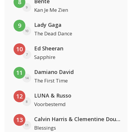
Bente
8
9
Kan Je Me Zien
Lady Gaga
9
10
The Dead Dance
Ed Sheeran
10
7
Sapphire
Damiano David
11
14
The First Time
LUNA & Russo
12
8
Voorbestemd
Calvin Harris & Clementine Douglas
13
11
Blessings