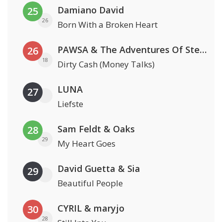
Damiano David
25
26
Born With a Broken Heart
PAWSA & The Adventures Of Stevie V
26
18
Dirty Cash (Money Talks)
LUNA
27
Liefste
Sam Feldt & Oaks
28
29
My Heart Goes
David Guetta & Sia
29
Beautiful People
CYRIL & maryjo
30
28