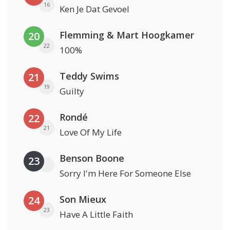
16
Ken Je Dat Gevoel
Flemming & Mart Hoogkamer
20
22
100%
Teddy Swims
21
19
Guilty
Rondé
22
21
Love Of My Life
Benson Boone
23
Sorry I'm Here For Someone Else
Son Mieux
24
23
Have A Little Faith