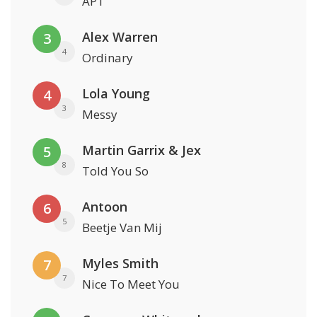
APT
Alex Warren
3
4
Ordinary
Lola Young
4
3
Messy
Martin Garrix & Jex
5
8
Told You So
Antoon
6
5
Beetje Van Mij
Myles Smith
7
7
Nice To Meet You