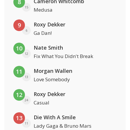
Cameron Whitcomb
8
15
Medusa
Roxy Dekker
9
6
Ga Dan!
Nate Smith
10
12
Fix What You Didn't Break
Morgan Wallen
11
13
Love Somebody
Roxy Dekker
12
24
Casual
Die With A Smile
13
11
Lady Gaga & Bruno Mars