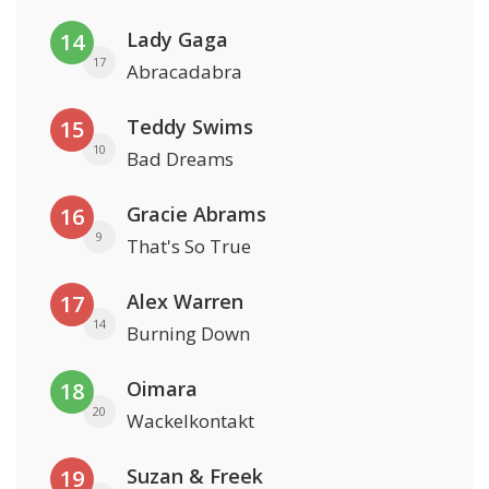
Lady Gaga
14
17
Abracadabra
Teddy Swims
15
10
Bad Dreams
Gracie Abrams
16
9
That's So True
Alex Warren
17
14
Burning Down
Oimara
18
20
Wackelkontakt
Suzan & Freek
19