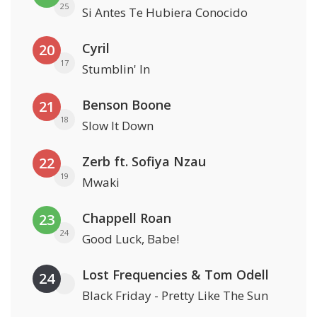
25
Si Antes Te Hubiera Conocido
Cyril
20
17
Stumblin' In
Benson Boone
21
18
Slow It Down
Zerb ft. Sofiya Nzau
22
19
Mwaki
Chappell Roan
23
24
Good Luck, Babe!
Lost Frequencies & Tom Odell
24
Black Friday - Pretty Like The Sun