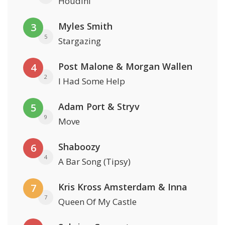
Houdini
Myles Smith
3
5
Stargazing
Post Malone & Morgan Wallen
4
2
I Had Some Help
Adam Port & Stryv
5
9
Move
Shaboozy
6
4
A Bar Song (Tipsy)
Kris Kross Amsterdam & Inna
7
7
Queen Of My Castle