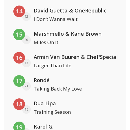
David Guetta & OneRepublic
14
12
I Don’t Wanna Wait
Marshmello & Kane Brown
15
20
Miles On It
Armin Van Buuren & Chef'Special
16
13
Larger Than Life
Rondé
17
21
Taking Back My Love
Dua Lipa
18
16
Training Season
Karol G.
19