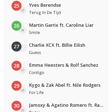
Yves Berendse
25
23
Terug In De Tijd
Martin Garrix ft. Carolina Liar
26
28
Smile
Charlie XCX ft. Billie Eilish
27
Guess
Emma Heesters & Rolf Sanchez
28
27
Contigo
Kygo & Zak Abel ft. Nile Rodgers
29
26
For Life
Jamoxy & Agatino Romero ft. Raffaella Carrà
30
22