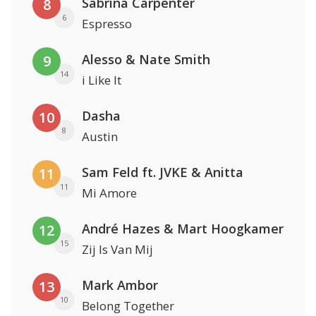
Sabrina Carpenter
8
6
Espresso
Alesso & Nate Smith
9
14
i Like It
Dasha
10
8
Austin
Sam Feld ft. JVKE & Anitta
11
11
Mi Amore
André Hazes & Mart Hoogkamer
12
15
Zij Is Van Mij
Mark Ambor
13
10
Belong Together