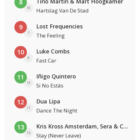
Tino Martin & Mart Hoogkamer
8
10
Hartslag Van De Stad
Lost Frequencies
9
7
The Feeling
Luke Combs
10
8
Fast Car
Iñigo Quintero
11
13
Si No Estás
Dua Lipa
12
11
Dance The Night
Kris Kross Amsterdam, Sera & Conor Maynard
13
15
Stay (Never Leave)