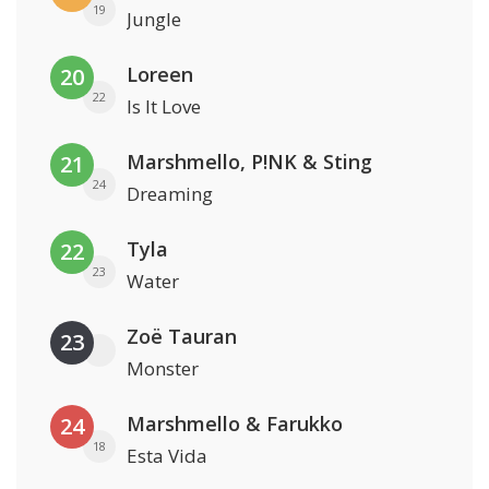
19
Jungle
Loreen
20
22
Is It Love
Marshmello, P!NK & Sting
21
24
Dreaming
Tyla
22
23
Water
Zoë Tauran
23
Monster
Marshmello & Farukko
24
18
Esta Vida