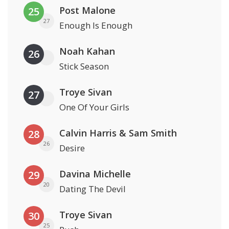
Post Malone
25
27
Enough Is Enough
Noah Kahan
26
Stick Season
Troye Sivan
27
One Of Your Girls
Calvin Harris & Sam Smith
28
26
Desire
Davina Michelle
29
20
Dating The Devil
Troye Sivan
30
25