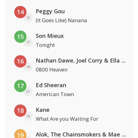
Peggy Gou
14
12
(It Goes Like) Nanana
Son Mieux
15
17
Tonight
Nathan Dawe, Joel Corry & Ella Henderson
16
14
0800 Heaven
Ed Sheeran
17
21
American Town
Kane
18
16
What Are you Waiting For
Alok, The Chainsmokers & Mae Stephens
19