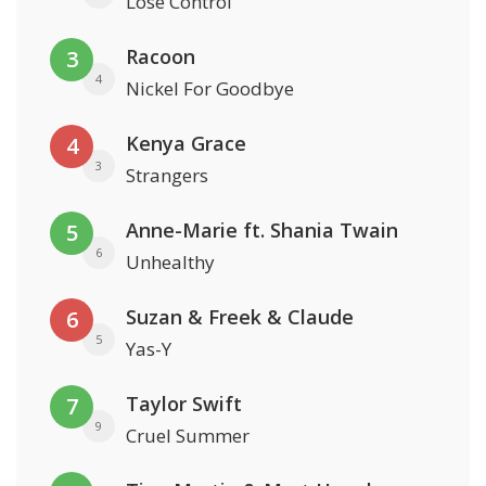
Lose Control
Racoon
3
4
Nickel For Goodbye
Kenya Grace
4
3
Strangers
Anne-Marie ft. Shania Twain
5
6
Unhealthy
Suzan & Freek & Claude
6
5
Yas-Y
Taylor Swift
7
9
Cruel Summer