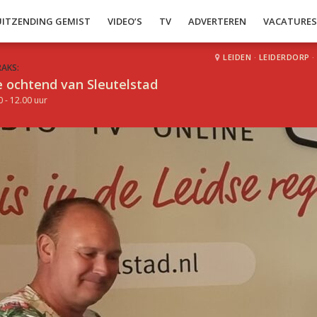
UITZENDING GEMIST
VIDEO’S
TV
ADVERTEREN
VACATURE
LEIDEN
·
LEIDERDORP
·
RAKS:
 ochtend van Sleutelstad
0 - 12.00 uur