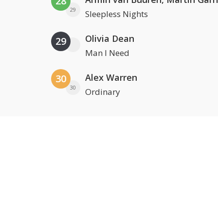
28
29
Sleepless Nights
Olivia Dean
29
Man I Need
Alex Warren
30
30
Ordinary