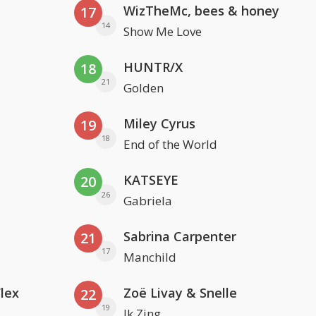
WizTheMc, bees & honey
17
14
Show Me Love
HUNTR/X
18
21
Golden
Miley Cyrus
19
18
End of the World
KATSEYE
20
26
Gabriela
Sabrina Carpenter
21
17
Manchild
Flex
Zoë Livay & Snelle
22
19
Ik Zing