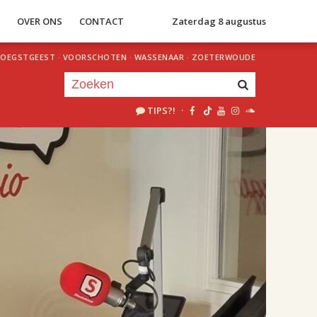
S
OVER ONS
CONTACT
Zaterdag 8 augustus
OEGSTGEEST
·
VOORSCHOTEN
·
WASSENAAR
·
ZOETERWOUDE
TIPS?!
·
Je luistert nu naar
uur 1 van 2
«
Vorig uur
Volgend uur
»
18.00