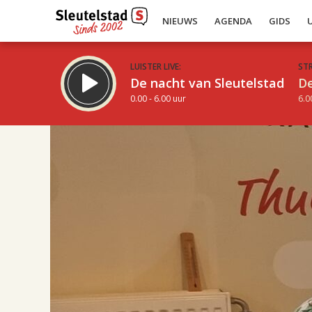
NIEUWS
AGENDA
GIDS
LUISTER LIVE:
ST
De nacht van Sleutelstad
De
0.00 - 6.00 uur
6.0
17.00
Inklappen