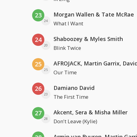
Morgan Wallen & Tate McRae
23
24
What I Want
Shaboozey & Myles Smith
24
20
Blink Twice
25
25
Our Time
Damiano David
26
23
The First Time
Akcent, Sera & Misha Miller
27
28
Don't Leave (Kylie)