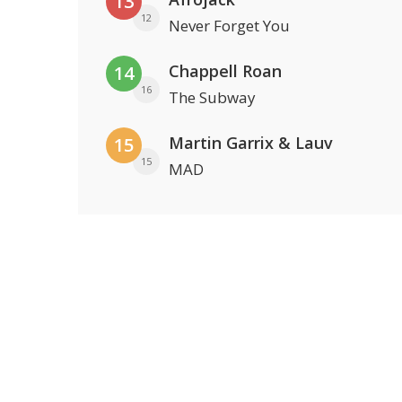
13
12
Never Forget You
Chappell Roan
14
16
The Subway
Martin Garrix & Lauv
15
15
MAD