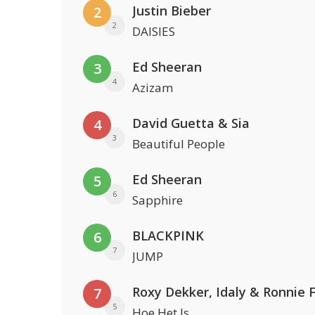
Justin Bieber
2
2
DAISIES
Ed Sheeran
3
4
Azizam
David Guetta & Sia
4
3
Beautiful People
Ed Sheeran
5
6
Sapphire
BLACKPINK
6
7
JUMP
Roxy Dekker, Idaly & Ronnie 
7
5
Hoe Het Is