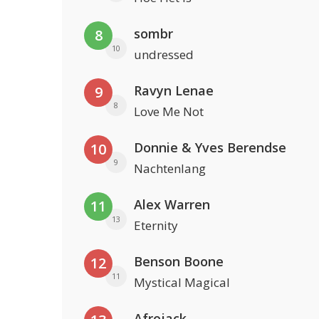
sombr
8
10
undressed
Ravyn Lenae
9
8
Love Me Not
Donnie & Yves Berendse
10
9
Nachtenlang
Alex Warren
11
13
Eternity
Benson Boone
12
11
Mystical Magical
Afrojack