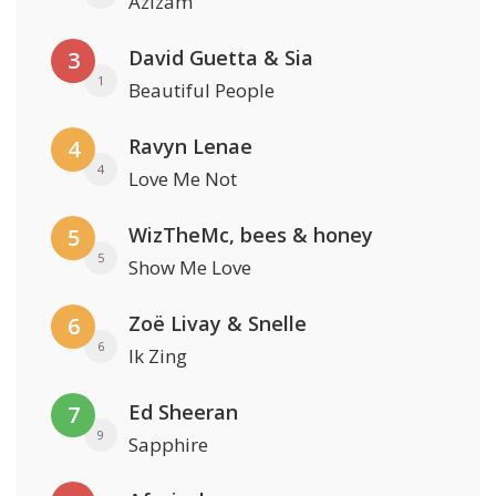
Azizam
David Guetta & Sia
3
1
Beautiful People
Ravyn Lenae
4
4
Love Me Not
WizTheMc, bees & honey
5
5
Show Me Love
Zoë Livay & Snelle
6
6
Ik Zing
Ed Sheeran
7
9
Sapphire