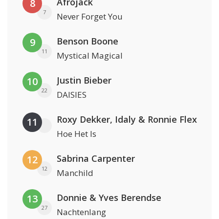
Afrojack
8
7
Never Forget You
Benson Boone
9
11
Mystical Magical
Justin Bieber
10
22
DAISIES
Roxy Dekker, Idaly & Ronnie Flex
11
Hoe Het Is
Sabrina Carpenter
12
12
Manchild
Donnie & Yves Berendse
13
27
Nachtenlang