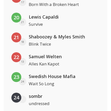
17
Born With a Broken Heart
Lewis Capaldi
20
21
Survive
Shaboozey & Myles Smith
21
18
Blink Twice
Samuel Welten
22
13
Alles Kan Kapot
Swedish House Mafia
23
24
Wait So Long
sombr
24
undressed