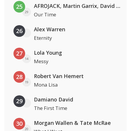
AFROJACK, Martin Garrix, David Guetta & Amél
25
29
Our Time
Alex Warren
26
Eternity
Lola Young
27
14
Messy
Robert Van Hemert
28
19
Mona Lisa
Damiano David
29
The First Time
Morgan Wallen & Tate McRae
30
20