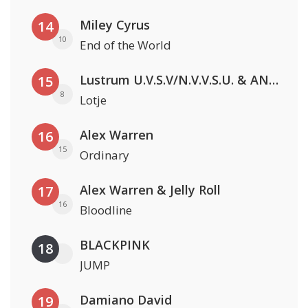
Miley Cyrus
14
10
End of the World
Lustrum U.V.S.V/N.V.V.S.U. & ANNO ONS & Jopke van Dobbenburgh & Roeland Beelen
15
8
Lotje
Alex Warren
16
15
Ordinary
Alex Warren & Jelly Roll
17
16
Bloodline
BLACKPINK
18
JUMP
Damiano David
19